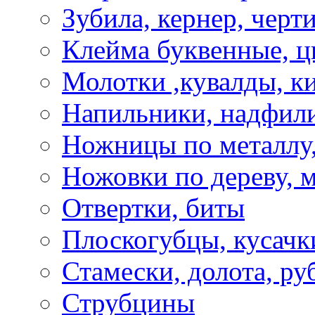
Зубила, кернер, черт
Клейма буквенные, 
Молотки ,кувалды, к
Напильники, надфил
Ножницы по металлу,
Ножовки по дереву, м
Отвертки, биты
Плоскогубцы, кусачк
Стамески, долота, ру
Струбцины