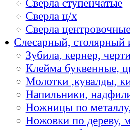
Сверла ступенчатые
Сверла ц/х
Сверла центровочны
Слесарный, столярный 
Зубила, кернер, черт
Клейма буквенные, 
Молотки ,кувалды, к
Напильники, надфил
Ножницы по металлу,
Ножовки по дереву, м