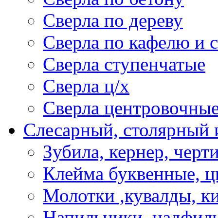
Сверла по дереву
Сверла по кафелю и 
Сверла ступенчатые
Сверла ц/х
Сверла центровочны
Слесарный, столярный 
Зубила, кернер, черт
Клейма буквенные, 
Молотки ,кувалды, к
Напильники, надфил