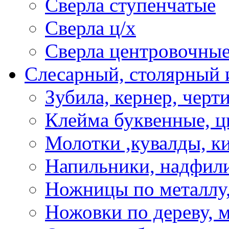
Сверла ступенчатые
Сверла ц/х
Сверла центровочны
Слесарный, столярный 
Зубила, кернер, черт
Клейма буквенные, 
Молотки ,кувалды, к
Напильники, надфил
Ножницы по металлу,
Ножовки по дереву, м