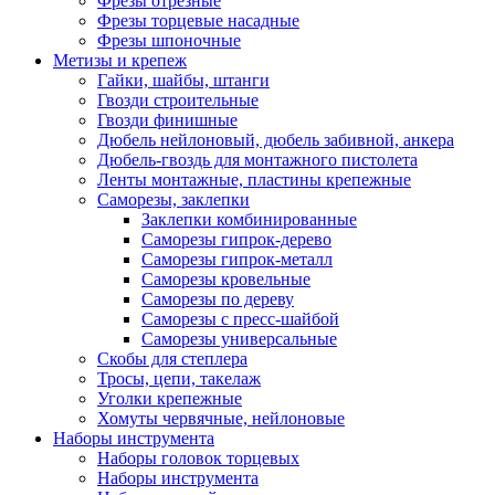
Фрезы отрезные
Фрезы торцевые насадные
Фрезы шпоночные
Метизы и крепеж
Гайки, шайбы, штанги
Гвозди строительные
Гвозди финишные
Дюбель нейлоновый, дюбель забивной, анкера
Дюбель-гвоздь для монтажного пистолета
Ленты монтажные, пластины крепежные
Саморезы, заклепки
Заклепки комбинированные
Саморезы гипрок-дерево
Саморезы гипрок-металл
Саморезы кровельные
Саморезы по дереву
Саморезы с пресс-шайбой
Саморезы универсальные
Скобы для степлера
Тросы, цепи, такелаж
Уголки крепежные
Хомуты червячные, нейлоновые
Наборы инструмента
Наборы головок торцевых
Наборы инструмента