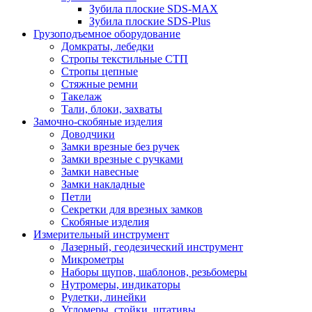
Зубила плоские SDS-MAX
Зубила плоские SDS-Plus
Грузоподъемное оборудование
Домкраты, лебедки
Стропы текстильные СТП
Стропы цепные
Стяжные ремни
Такелаж
Тали, блоки, захваты
Замочно-скобяные изделия
Доводчики
Замки врезные без ручек
Замки врезные с ручками
Замки навесные
Замки накладные
Петли
Секретки для врезных замков
Скобяные изделия
Измерительный инструмент
Лазерный, геодезический инструмент
Микрометры
Наборы щупов, шаблонов, резьбомеры
Нутромеры, индикаторы
Рулетки, линейки
Угломеры, стойки, штативы