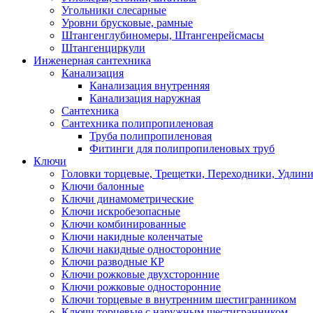
Угольники слесарные
Уровни брусковые, рамные
Штангенглубиномеры, Штангенрейсмасы
Штангенциркули
Инженерная сантехника
Канализация
Канализация внутренняя
Канализация наружная
Сантехника
Сантехника полипропиленовая
Труба полипропиленовая
Фитинги для полипропиленовых труб
Ключи
Головки торцевые, Трещетки, Переходники, Удлин
Ключи балонные
Ключи динамометрические
Ключи искробезопасные
Ключи комбинированные
Ключи накидные коленчатые
Ключи накидные односторонние
Ключи разводные КР
Ключи рожковые двухсторонние
Ключи рожковые односторонние
Ключи торцевые в внутренним шестигранником
Ключи торцевые с наружным шестигранником