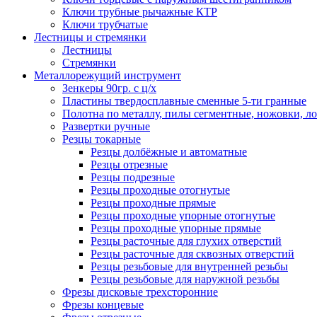
Ключи трубные рычажные КТР
Ключи трубчатые
Лестницы и стремянки
Лестницы
Стремянки
Металлорежущий инструмент
Зенкеры 90гр. с ц/х
Пластины твердосплавные сменные 5-ти гранные
Полотна по металлу, пилы сегментные, ножовки, л
Развертки ручные
Резцы токарные
Резцы долбёжные и автоматные
Резцы отрезные
Резцы подрезные
Резцы проходные отогнутые
Резцы проходные прямые
Резцы проходные упорные отогнутые
Резцы проходные упорные прямые
Резцы расточные для глухих отверстий
Резцы расточные для сквозных отверстий
Резцы резьбовые для внутренней резьбы
Резцы резьбовые для наружной резьбы
Фрезы дисковые трехсторонние
Фрезы концевые