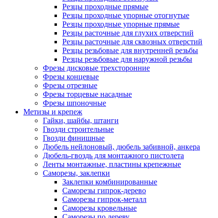
Резцы проходные прямые
Резцы проходные упорные отогнутые
Резцы проходные упорные прямые
Резцы расточные для глухих отверстий
Резцы расточные для сквозных отверстий
Резцы резьбовые для внутренней резьбы
Резцы резьбовые для наружной резьбы
Фрезы дисковые трехсторонние
Фрезы концевые
Фрезы отрезные
Фрезы торцевые насадные
Фрезы шпоночные
Метизы и крепеж
Гайки, шайбы, штанги
Гвозди строительные
Гвозди финишные
Дюбель нейлоновый, дюбель забивной, анкера
Дюбель-гвоздь для монтажного пистолета
Ленты монтажные, пластины крепежные
Саморезы, заклепки
Заклепки комбинированные
Саморезы гипрок-дерево
Саморезы гипрок-металл
Саморезы кровельные
Саморезы по дереву