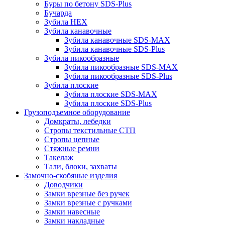
Буры по бетону SDS-Plus
Бучарда
Зубила HEX
Зубила канавочные
Зубила канавочные SDS-MAX
Зубила канавочные SDS-Plus
Зубила пикообразные
Зубила пикообразные SDS-MAX
Зубила пикообразные SDS-Plus
Зубила плоские
Зубила плоские SDS-MAX
Зубила плоские SDS-Plus
Грузоподъемное оборудование
Домкраты, лебедки
Стропы текстильные СТП
Стропы цепные
Стяжные ремни
Такелаж
Тали, блоки, захваты
Замочно-скобяные изделия
Доводчики
Замки врезные без ручек
Замки врезные с ручками
Замки навесные
Замки накладные