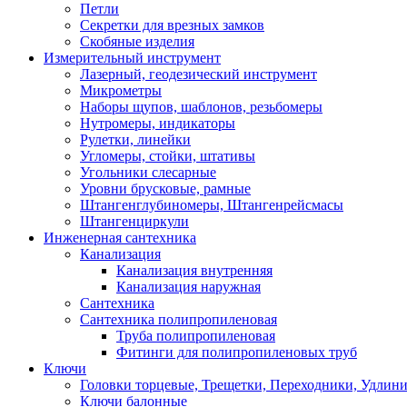
Петли
Секретки для врезных замков
Скобяные изделия
Измерительный инструмент
Лазерный, геодезический инструмент
Микрометры
Наборы щупов, шаблонов, резьбомеры
Нутромеры, индикаторы
Рулетки, линейки
Угломеры, стойки, штативы
Угольники слесарные
Уровни брусковые, рамные
Штангенглубиномеры, Штангенрейсмасы
Штангенциркули
Инженерная сантехника
Канализация
Канализация внутренняя
Канализация наружная
Сантехника
Сантехника полипропиленовая
Труба полипропиленовая
Фитинги для полипропиленовых труб
Ключи
Головки торцевые, Трещетки, Переходники, Удлин
Ключи балонные