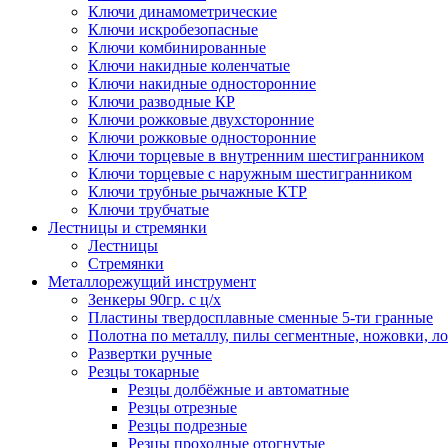
Ключи динамометрические
Ключи искробезопасные
Ключи комбинированные
Ключи накидные коленчатые
Ключи накидные односторонние
Ключи разводные КР
Ключи рожковые двухсторонние
Ключи рожковые односторонние
Ключи торцевые в внутренним шестигранником
Ключи торцевые с наружным шестигранником
Ключи трубные рычажные КТР
Ключи трубчатые
Лестницы и стремянки
Лестницы
Стремянки
Металлорежущий инструмент
Зенкеры 90гр. с ц/х
Пластины твердосплавные сменные 5-ти гранные
Полотна по металлу, пилы сегментные, ножовки, л
Развертки ручные
Резцы токарные
Резцы долбёжные и автоматные
Резцы отрезные
Резцы подрезные
Резцы проходные отогнутые