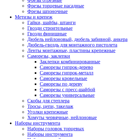
Фрезы отрезные
Фрезы торцевые насадные
Фрезы шпоночные
Метизы и крепеж
Гайки, шайбы, штанги
Гвозди строительные
Гвозди финишные
Дюбель нейлоновый, дюбель забивной, анкера
Дюбель-гвоздь для монтажного пистолета
Ленты монтажные, пластины крепежные
Саморезы, заклепки
Заклепки комбинированные
Саморезы гипрок-дерево
Саморезы гипрок-металл
Саморезы кровельные
Саморезы по дереву
Саморезы с пресс-шайбой
Саморезы универсальные
Скобы для степлера
Тросы, цепи, такелаж
Уголки крепежные
Хомуты червячные, нейлоновые
Наборы инструмента
Наборы головок торцевых
Наборы инструмента