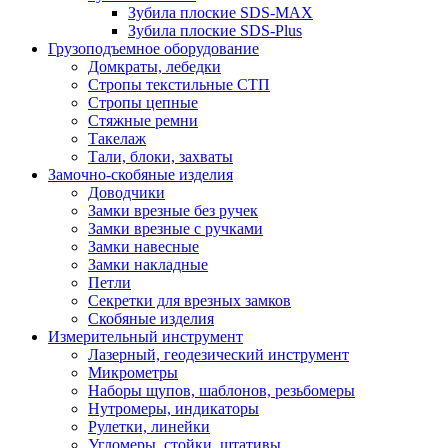
Зубила плоские SDS-MAX
Зубила плоские SDS-Plus
Грузоподъемное оборудование
Домкраты, лебедки
Стропы текстильные СТП
Стропы цепные
Стяжные ремни
Такелаж
Тали, блоки, захваты
Замочно-скобяные изделия
Доводчики
Замки врезные без ручек
Замки врезные с ручками
Замки навесные
Замки накладные
Петли
Секретки для врезных замков
Скобяные изделия
Измерительный инструмент
Лазерный, геодезический инструмент
Микрометры
Наборы щупов, шаблонов, резьбомеры
Нутромеры, индикаторы
Рулетки, линейки
Угломеры, стойки, штативы