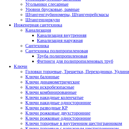
Угольники слесарные
Уровни брусковые, рамные
Штангенглубиномеры, Штангенрейсмасы
Штангенциркули
Инженерная сантехника
Канализация
Канализация внутренняя
Канализация наружная
Сантехника
Сантехника полипропиленовая
Труба полипропиленовая
Фитинги для полипропиленовых труб
Ключи
Головки торцевые, Трещетки, Переходники, Удлин
Ключи балонные
Ключи динамометрические
Ключи искробезопасные
Ключи комбинированные
Ключи накидные коленчатые
Ключи накидные односторонние
Ключи разводные КР
Ключи рожковые двухсторонние
Ключи рожковые односторонние
Ключи торцевые в внутренним шестигранником
Ключи торцевые с наружным шестигранником