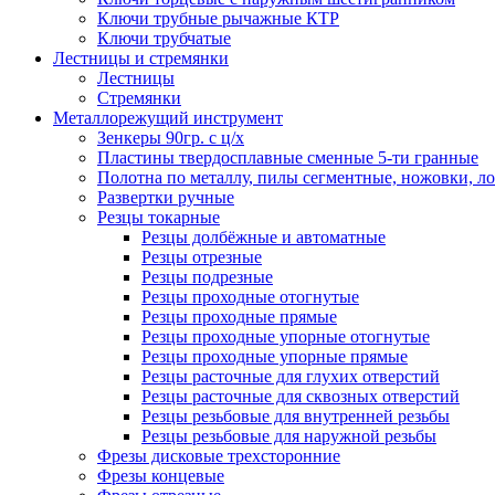
Ключи трубные рычажные КТР
Ключи трубчатые
Лестницы и стремянки
Лестницы
Стремянки
Металлорежущий инструмент
Зенкеры 90гр. с ц/х
Пластины твердосплавные сменные 5-ти гранные
Полотна по металлу, пилы сегментные, ножовки, л
Развертки ручные
Резцы токарные
Резцы долбёжные и автоматные
Резцы отрезные
Резцы подрезные
Резцы проходные отогнутые
Резцы проходные прямые
Резцы проходные упорные отогнутые
Резцы проходные упорные прямые
Резцы расточные для глухих отверстий
Резцы расточные для сквозных отверстий
Резцы резьбовые для внутренней резьбы
Резцы резьбовые для наружной резьбы
Фрезы дисковые трехсторонние
Фрезы концевые