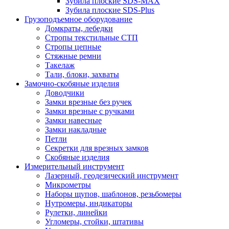
Зубила плоские SDS-MAX
Зубила плоские SDS-Plus
Грузоподъемное оборудование
Домкраты, лебедки
Стропы текстильные СТП
Стропы цепные
Стяжные ремни
Такелаж
Тали, блоки, захваты
Замочно-скобяные изделия
Доводчики
Замки врезные без ручек
Замки врезные с ручками
Замки навесные
Замки накладные
Петли
Секретки для врезных замков
Скобяные изделия
Измерительный инструмент
Лазерный, геодезический инструмент
Микрометры
Наборы щупов, шаблонов, резьбомеры
Нутромеры, индикаторы
Рулетки, линейки
Угломеры, стойки, штативы