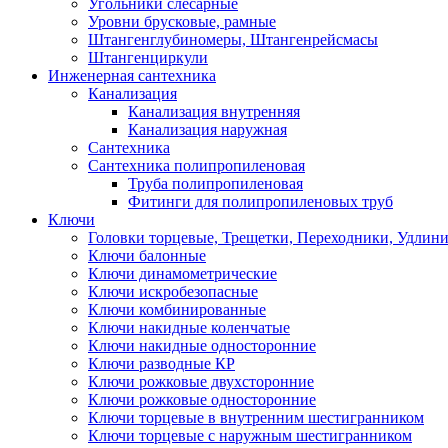
Угольники слесарные
Уровни брусковые, рамные
Штангенглубиномеры, Штангенрейсмасы
Штангенциркули
Инженерная сантехника
Канализация
Канализация внутренняя
Канализация наружная
Сантехника
Сантехника полипропиленовая
Труба полипропиленовая
Фитинги для полипропиленовых труб
Ключи
Головки торцевые, Трещетки, Переходники, Удлин
Ключи балонные
Ключи динамометрические
Ключи искробезопасные
Ключи комбинированные
Ключи накидные коленчатые
Ключи накидные односторонние
Ключи разводные КР
Ключи рожковые двухсторонние
Ключи рожковые односторонние
Ключи торцевые в внутренним шестигранником
Ключи торцевые с наружным шестигранником