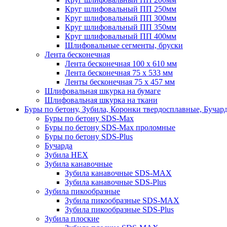
Круг шлифовальный ПП 250мм
Круг шлифовальный ПП 300мм
Круг шлифовальный ПП 350мм
Круг шлифовальный ПП 400мм
Шлифовальные сегменты, бруски
Лента бесконечная
Лента бесконечная 100 х 610 мм
Лента бесконечная 75 х 533 мм
Ленты бесконечная 75 х 457 мм
Шлифовальная шкурка на бумаге
Шлифовальная шкурка на ткани
Буры по бетону, Зубила, Коронки твердосплавные, Бучар
Буры по бетону SDS-Max
Буры по бетону SDS-Max проломные
Буры по бетону SDS-Plus
Бучарда
Зубила HEX
Зубила канавочные
Зубила канавочные SDS-MAX
Зубила канавочные SDS-Plus
Зубила пикообразные
Зубила пикообразные SDS-MAX
Зубила пикообразные SDS-Plus
Зубила плоские