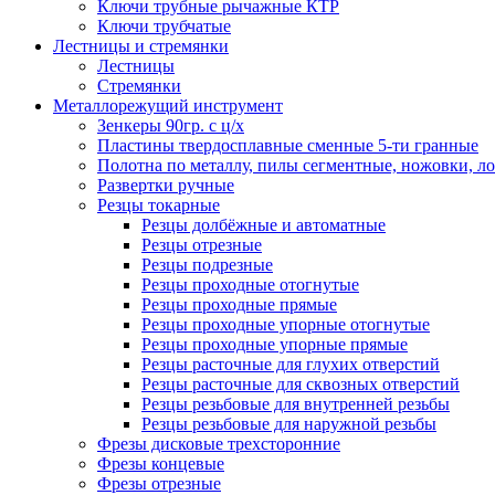
Ключи трубные рычажные КТР
Ключи трубчатые
Лестницы и стремянки
Лестницы
Стремянки
Металлорежущий инструмент
Зенкеры 90гр. с ц/х
Пластины твердосплавные сменные 5-ти гранные
Полотна по металлу, пилы сегментные, ножовки, л
Развертки ручные
Резцы токарные
Резцы долбёжные и автоматные
Резцы отрезные
Резцы подрезные
Резцы проходные отогнутые
Резцы проходные прямые
Резцы проходные упорные отогнутые
Резцы проходные упорные прямые
Резцы расточные для глухих отверстий
Резцы расточные для сквозных отверстий
Резцы резьбовые для внутренней резьбы
Резцы резьбовые для наружной резьбы
Фрезы дисковые трехсторонние
Фрезы концевые
Фрезы отрезные