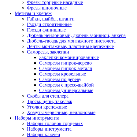
Фрезы торцевые насадные
Фрезы шпоночные
Метизы и крепеж
Гайки, шайбы, штанги
Гвозди строительные
Гвозди финишные
Дюбель нейлоновый, дюбель забивной, анкера
Дюбель-гвоздь для монтажного пистолета
Ленты монтажные, пластины крепежные
Саморезы, заклепки
Заклепки комбинированные
Саморезы гипрок-дерево
Саморезы гипрок-металл
Саморезы кровельные
Саморезы по дереву
Саморезы с пресс-шайбой
Саморезы универсальные
Скобы для степлера
Тросы, цепи, такелаж
Уголки крепежные
Хомуты червячные, нейлоновые
Наборы инструмента
Наборы головок торцевых
Наборы инструмента
Наборы ключей