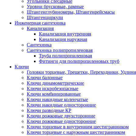
Угольники слесарные
Уровни брусковые, рамные
Штангенглубиномеры, Штангенрейсмасы
Штангенциркули
Инженерная сантехника
Канализация
Канализация внутренняя
Канализация наружная
Сантехника
Сантехника полипропиленовая
Труба полипропиленовая
Фитинги для полипропиленовых труб
Ключи
Головки торцевые, Трещетки, Переходники, Удлин
Ключи балонные
Ключи динамометрические
Ключи искробезопасные
Ключи комбинированные
Ключи накидные коленчатые
Ключи накидные односторонние
Ключи разводные КР
Ключи рожковые двухсторонние
Ключи рожковые односторонние
Ключи торцевые в внутренним шестигранником
Ключи торцевые с наружным шестигранником