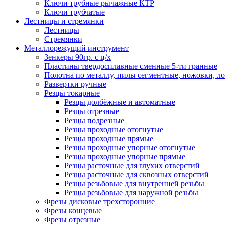
Ключи трубные рычажные КТР
Ключи трубчатые
Лестницы и стремянки
Лестницы
Стремянки
Металлорежущий инструмент
Зенкеры 90гр. с ц/х
Пластины твердосплавные сменные 5-ти гранные
Полотна по металлу, пилы сегментные, ножовки, л
Развертки ручные
Резцы токарные
Резцы долбёжные и автоматные
Резцы отрезные
Резцы подрезные
Резцы проходные отогнутые
Резцы проходные прямые
Резцы проходные упорные отогнутые
Резцы проходные упорные прямые
Резцы расточные для глухих отверстий
Резцы расточные для сквозных отверстий
Резцы резьбовые для внутренней резьбы
Резцы резьбовые для наружной резьбы
Фрезы дисковые трехсторонние
Фрезы концевые
Фрезы отрезные