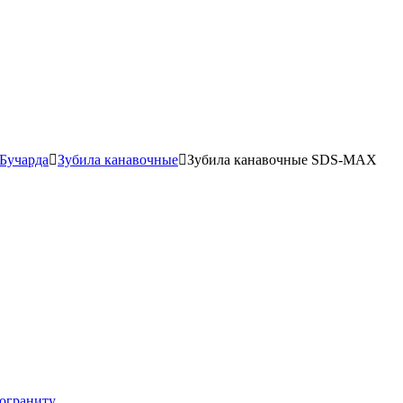
 Бучарда
Зубила канавочные
Зубила канавочные SDS-MAX
мограниту