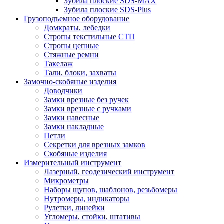
Зубила плоские SDS-MAX
Зубила плоские SDS-Plus
Грузоподъемное оборудование
Домкраты, лебедки
Стропы текстильные СТП
Стропы цепные
Стяжные ремни
Такелаж
Тали, блоки, захваты
Замочно-скобяные изделия
Доводчики
Замки врезные без ручек
Замки врезные с ручками
Замки навесные
Замки накладные
Петли
Секретки для врезных замков
Скобяные изделия
Измерительный инструмент
Лазерный, геодезический инструмент
Микрометры
Наборы щупов, шаблонов, резьбомеры
Нутромеры, индикаторы
Рулетки, линейки
Угломеры, стойки, штативы