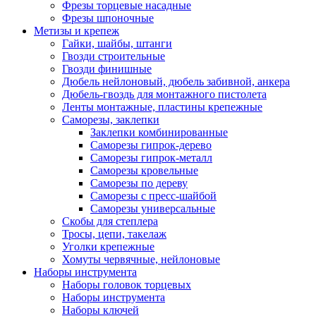
Фрезы торцевые насадные
Фрезы шпоночные
Метизы и крепеж
Гайки, шайбы, штанги
Гвозди строительные
Гвозди финишные
Дюбель нейлоновый, дюбель забивной, анкера
Дюбель-гвоздь для монтажного пистолета
Ленты монтажные, пластины крепежные
Саморезы, заклепки
Заклепки комбинированные
Саморезы гипрок-дерево
Саморезы гипрок-металл
Саморезы кровельные
Саморезы по дереву
Саморезы с пресс-шайбой
Саморезы универсальные
Скобы для степлера
Тросы, цепи, такелаж
Уголки крепежные
Хомуты червячные, нейлоновые
Наборы инструмента
Наборы головок торцевых
Наборы инструмента
Наборы ключей