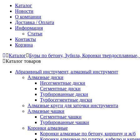
Каталог
Новости
О компании
Доставка / Оплата
Информация
Статьи
Контакты
Корзина
Каталог
Буры по бетону, Зубила, Коронки твердосплавные,
Каталог товаров
Абразивный инструмент, алмазный инструмент
Алмазные диски
Несегментные диски
Сегментные диски
Турбированные диски
Турбосегментные диски
Алмазные круги для заточки инструмента
Алмазные чашки
Сегментные чашки
Турбированные чашки
Коронки алмазные
Коронки алмазные по бетону, кирпичу и ж/б
Коронки алмазные по плитке, кафелю и кера