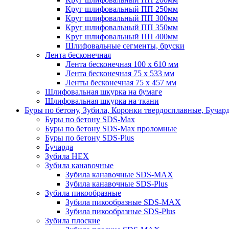
Круг шлифовальный ПП 250мм
Круг шлифовальный ПП 300мм
Круг шлифовальный ПП 350мм
Круг шлифовальный ПП 400мм
Шлифовальные сегменты, бруски
Лента бесконечная
Лента бесконечная 100 х 610 мм
Лента бесконечная 75 х 533 мм
Ленты бесконечная 75 х 457 мм
Шлифовальная шкурка на бумаге
Шлифовальная шкурка на ткани
Буры по бетону, Зубила, Коронки твердосплавные, Бучар
Буры по бетону SDS-Max
Буры по бетону SDS-Max проломные
Буры по бетону SDS-Plus
Бучарда
Зубила HEX
Зубила канавочные
Зубила канавочные SDS-MAX
Зубила канавочные SDS-Plus
Зубила пикообразные
Зубила пикообразные SDS-MAX
Зубила пикообразные SDS-Plus
Зубила плоские