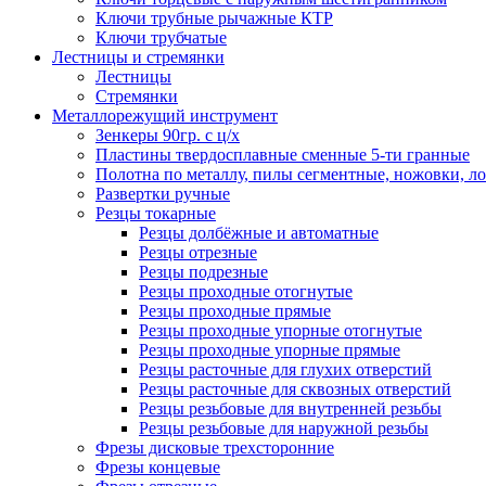
Ключи трубные рычажные КТР
Ключи трубчатые
Лестницы и стремянки
Лестницы
Стремянки
Металлорежущий инструмент
Зенкеры 90гр. с ц/х
Пластины твердосплавные сменные 5-ти гранные
Полотна по металлу, пилы сегментные, ножовки, л
Развертки ручные
Резцы токарные
Резцы долбёжные и автоматные
Резцы отрезные
Резцы подрезные
Резцы проходные отогнутые
Резцы проходные прямые
Резцы проходные упорные отогнутые
Резцы проходные упорные прямые
Резцы расточные для глухих отверстий
Резцы расточные для сквозных отверстий
Резцы резьбовые для внутренней резьбы
Резцы резьбовые для наружной резьбы
Фрезы дисковые трехсторонние
Фрезы концевые