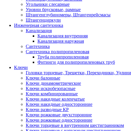
Угольники слесарные
Уровни брусковые, рамные
Штангенглубиномеры, Штангенрейсмасы
Штангенциркули
Инженерная сантехника
Канализация
Канализация внутренняя
Канализация наружная
Сантехника
Сантехника полипропиленовая
Труба полипропиленовая
Фитинги для полипропиленовых труб
Ключи
Головки торцевые, Трещетки, Переходники, Удлин
Ключи балонные
Ключи динамометрические
Ключи искробезопасные
Ключи комбинированные
Ключи накидные коленчатые
Ключи накидные односторонние
Ключи разводные КР
Ключи рожковые двухсторонние
Ключи рожковые односторонние
Ключи торцевые в внутренним шестигранником
Ключи торцевые с наружным шестигранником