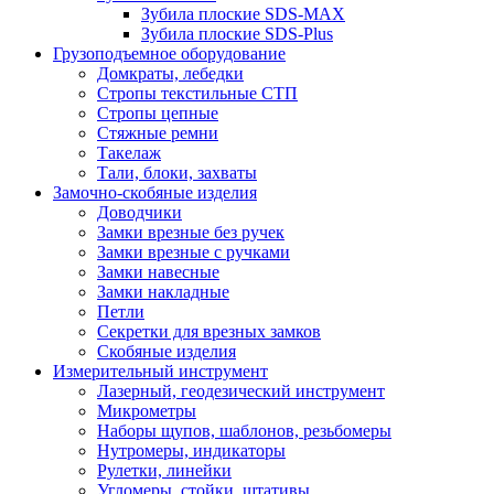
Зубила плоские SDS-MAX
Зубила плоские SDS-Plus
Грузоподъемное оборудование
Домкраты, лебедки
Стропы текстильные СТП
Стропы цепные
Стяжные ремни
Такелаж
Тали, блоки, захваты
Замочно-скобяные изделия
Доводчики
Замки врезные без ручек
Замки врезные с ручками
Замки навесные
Замки накладные
Петли
Секретки для врезных замков
Скобяные изделия
Измерительный инструмент
Лазерный, геодезический инструмент
Микрометры
Наборы щупов, шаблонов, резьбомеры
Нутромеры, индикаторы
Рулетки, линейки
Угломеры, стойки, штативы