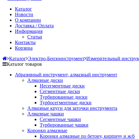
Каталог
Новости
О компании
Доставка / Оплата
Информация
Статьи
Контакты
Корзина
Каталог
Электро-Бензоинструмент
Измерительный инструм
Каталог товаров
Абразивный инструмент, алмазный инструмент
Алмазные диски
Несегментные диски
Сегментные диски
Турбированные диски
Турбосегментные диски
Алмазные круги для заточки инструмента
Алмазные чашки
Сегментные чашки
Турбированные чашки
Коронки алмазные
Коронки алмазные по бетону, кирпичу и ж/б