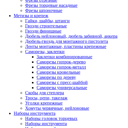
Фрезы отрезные
Фрезы торцевые насадные
Фрезы шпоночные
Метизы и крепеж
Гайки, шайбы, штанги
Гвозди строительные
Гвозди финишные
Дюбель нейлоновый, дюбель забивной, анкера
Дюбель-гвоздь для монтажного пистолета
Ленты монтажные, пластины крепежные
Саморезы, заклепки
Заклепки комбинированные
Саморезы гипрок-дерево
Саморезы гипрок-металл
Саморезы кровельные
Саморезы по дереву
Саморезы с пресс-шайбой
Саморезы универсальные
Скобы для степлера
Тросы, цепи, такелаж
Уголки крепежные
Хомуты червячные, нейлоновые
Наборы инструмента
Наборы головок торцевых
Наборы инструмента