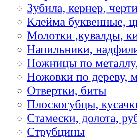
Зубила, кернер, черт
Клейма буквенные, 
Молотки ,кувалды, к
Напильники, надфил
Ножницы по металлу,
Ножовки по дереву, м
Отвертки, биты
Плоскогубцы, кусачк
Стамески, долота, ру
Струбцины