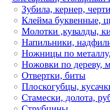
Зубила, кернер, черт
Клейма буквенные, 
Молотки ,кувалды, к
Напильники, надфил
Ножницы по металлу,
Ножовки по дереву, м
Отвертки, биты
Плоскогубцы, кусачк
Стамески, долота, ру
Струбцины