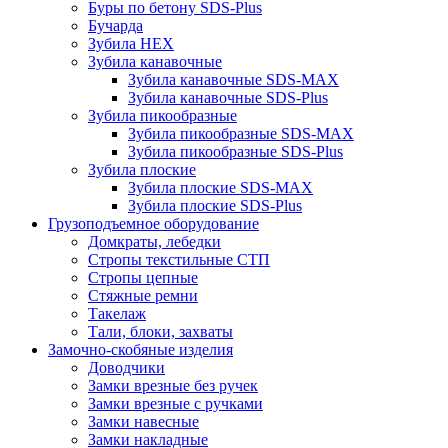
Буры по бетону SDS-Plus
Бучарда
Зубила HEX
Зубила канавочные
Зубила канавочные SDS-MAX
Зубила канавочные SDS-Plus
Зубила пикообразные
Зубила пикообразные SDS-MAX
Зубила пикообразные SDS-Plus
Зубила плоские
Зубила плоские SDS-MAX
Зубила плоские SDS-Plus
Грузоподъемное оборудование
Домкраты, лебедки
Стропы текстильные СТП
Стропы цепные
Стяжные ремни
Такелаж
Тали, блоки, захваты
Замочно-скобяные изделия
Доводчики
Замки врезные без ручек
Замки врезные с ручками
Замки навесные
Замки накладные