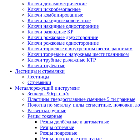
Ключи динамометрические
Ключи искробезопасные
Ключи комбинированные
Ключи накидные коленчатые
Ключи накидные односторонние
Ключи разводные КР
Ключи рожковые двухсторонние
Ключи рожковые односторонние
Ключи торцевые в внутренним шестигранником
Ключи торцевые с наружным шестигранником
Ключи трубные рычажные КТР
Ключи трубчатые
Лестницы и стремянки
Лестницы
Стремянки
Металлорежущий инструмент
Зенкеры 90гр. с ц/х
Пластины твердосплавные сменные 5-ти гранные
Полотна по металлу, пилы сегментные, ножовки, л
Развертки ручные
Резцы токарные
Резцы долбёжные и автоматные
Резцы отрезные
Резцы подрезные
Резцы проходные отогнутые