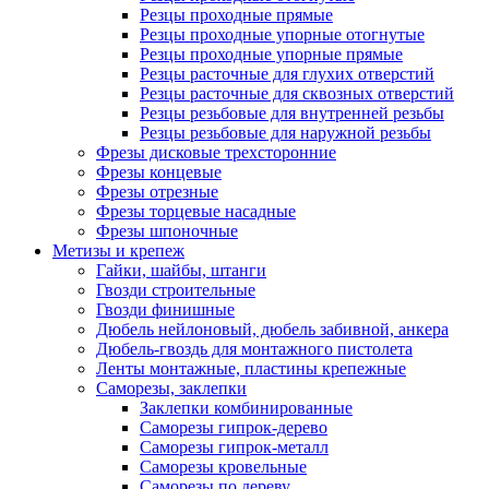
Резцы проходные прямые
Резцы проходные упорные отогнутые
Резцы проходные упорные прямые
Резцы расточные для глухих отверстий
Резцы расточные для сквозных отверстий
Резцы резьбовые для внутренней резьбы
Резцы резьбовые для наружной резьбы
Фрезы дисковые трехсторонние
Фрезы концевые
Фрезы отрезные
Фрезы торцевые насадные
Фрезы шпоночные
Метизы и крепеж
Гайки, шайбы, штанги
Гвозди строительные
Гвозди финишные
Дюбель нейлоновый, дюбель забивной, анкера
Дюбель-гвоздь для монтажного пистолета
Ленты монтажные, пластины крепежные
Саморезы, заклепки
Заклепки комбинированные
Саморезы гипрок-дерево
Саморезы гипрок-металл
Саморезы кровельные
Саморезы по дереву