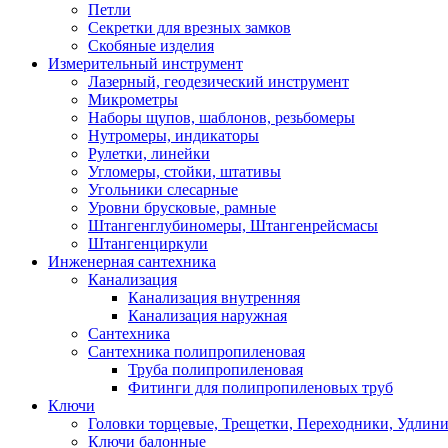
Петли
Секретки для врезных замков
Скобяные изделия
Измерительный инструмент
Лазерный, геодезический инструмент
Микрометры
Наборы щупов, шаблонов, резьбомеры
Нутромеры, индикаторы
Рулетки, линейки
Угломеры, стойки, штативы
Угольники слесарные
Уровни брусковые, рамные
Штангенглубиномеры, Штангенрейсмасы
Штангенциркули
Инженерная сантехника
Канализация
Канализация внутренняя
Канализация наружная
Сантехника
Сантехника полипропиленовая
Труба полипропиленовая
Фитинги для полипропиленовых труб
Ключи
Головки торцевые, Трещетки, Переходники, Удлин
Ключи балонные