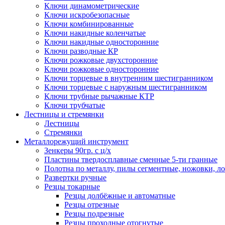
Ключи динамометрические
Ключи искробезопасные
Ключи комбинированные
Ключи накидные коленчатые
Ключи накидные односторонние
Ключи разводные КР
Ключи рожковые двухсторонние
Ключи рожковые односторонние
Ключи торцевые в внутренним шестигранником
Ключи торцевые с наружным шестигранником
Ключи трубные рычажные КТР
Ключи трубчатые
Лестницы и стремянки
Лестницы
Стремянки
Металлорежущий инструмент
Зенкеры 90гр. с ц/х
Пластины твердосплавные сменные 5-ти гранные
Полотна по металлу, пилы сегментные, ножовки, л
Развертки ручные
Резцы токарные
Резцы долбёжные и автоматные
Резцы отрезные
Резцы подрезные
Резцы проходные отогнутые