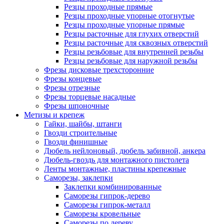
Резцы проходные прямые
Резцы проходные упорные отогнутые
Резцы проходные упорные прямые
Резцы расточные для глухих отверстий
Резцы расточные для сквозных отверстий
Резцы резьбовые для внутренней резьбы
Резцы резьбовые для наружной резьбы
Фрезы дисковые трехсторонние
Фрезы концевые
Фрезы отрезные
Фрезы торцевые насадные
Фрезы шпоночные
Метизы и крепеж
Гайки, шайбы, штанги
Гвозди строительные
Гвозди финишные
Дюбель нейлоновый, дюбель забивной, анкера
Дюбель-гвоздь для монтажного пистолета
Ленты монтажные, пластины крепежные
Саморезы, заклепки
Заклепки комбинированные
Саморезы гипрок-дерево
Саморезы гипрок-металл
Саморезы кровельные
Саморезы по дереву