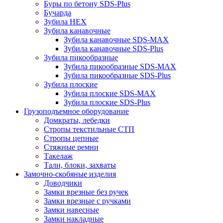
Буры по бетону SDS-Plus
Бучарда
Зубила HEX
Зубила канавочные
Зубила канавочные SDS-MAX
Зубила канавочные SDS-Plus
Зубила пикообразные
Зубила пикообразные SDS-MAX
Зубила пикообразные SDS-Plus
Зубила плоские
Зубила плоские SDS-MAX
Зубила плоские SDS-Plus
Грузоподъемное оборудование
Домкраты, лебедки
Стропы текстильные СТП
Стропы цепные
Стяжные ремни
Такелаж
Тали, блоки, захваты
Замочно-скобяные изделия
Доводчики
Замки врезные без ручек
Замки врезные с ручками
Замки навесные
Замки накладные