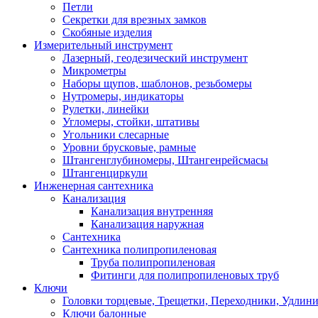
Петли
Секретки для врезных замков
Скобяные изделия
Измерительный инструмент
Лазерный, геодезический инструмент
Микрометры
Наборы щупов, шаблонов, резьбомеры
Нутромеры, индикаторы
Рулетки, линейки
Угломеры, стойки, штативы
Угольники слесарные
Уровни брусковые, рамные
Штангенглубиномеры, Штангенрейсмасы
Штангенциркули
Инженерная сантехника
Канализация
Канализация внутренняя
Канализация наружная
Сантехника
Сантехника полипропиленовая
Труба полипропиленовая
Фитинги для полипропиленовых труб
Ключи
Головки торцевые, Трещетки, Переходники, Удлин
Ключи балонные