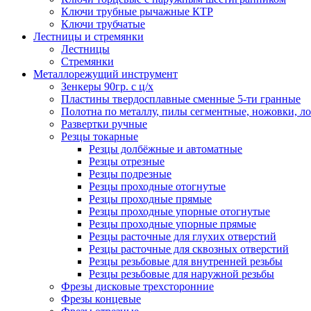
Ключи трубные рычажные КТР
Ключи трубчатые
Лестницы и стремянки
Лестницы
Стремянки
Металлорежущий инструмент
Зенкеры 90гр. с ц/х
Пластины твердосплавные сменные 5-ти гранные
Полотна по металлу, пилы сегментные, ножовки, л
Развертки ручные
Резцы токарные
Резцы долбёжные и автоматные
Резцы отрезные
Резцы подрезные
Резцы проходные отогнутые
Резцы проходные прямые
Резцы проходные упорные отогнутые
Резцы проходные упорные прямые
Резцы расточные для глухих отверстий
Резцы расточные для сквозных отверстий
Резцы резьбовые для внутренней резьбы
Резцы резьбовые для наружной резьбы
Фрезы дисковые трехсторонние
Фрезы концевые