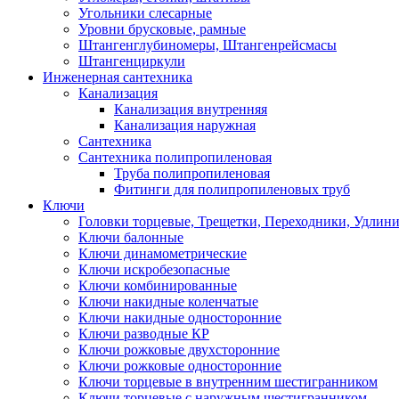
Угольники слесарные
Уровни брусковые, рамные
Штангенглубиномеры, Штангенрейсмасы
Штангенциркули
Инженерная сантехника
Канализация
Канализация внутренняя
Канализация наружная
Сантехника
Сантехника полипропиленовая
Труба полипропиленовая
Фитинги для полипропиленовых труб
Ключи
Головки торцевые, Трещетки, Переходники, Удлин
Ключи балонные
Ключи динамометрические
Ключи искробезопасные
Ключи комбинированные
Ключи накидные коленчатые
Ключи накидные односторонние
Ключи разводные КР
Ключи рожковые двухсторонние
Ключи рожковые односторонние
Ключи торцевые в внутренним шестигранником
Ключи торцевые с наружным шестигранником