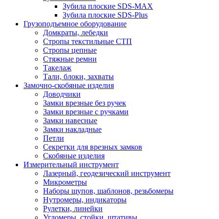
Зубила плоские SDS-MAX
Зубила плоские SDS-Plus
Грузоподъемное оборудование
Домкраты, лебедки
Стропы текстильные СТП
Стропы цепные
Стяжные ремни
Такелаж
Тали, блоки, захваты
Замочно-скобяные изделия
Доводчики
Замки врезные без ручек
Замки врезные с ручками
Замки навесные
Замки накладные
Петли
Секретки для врезных замков
Скобяные изделия
Измерительный инструмент
Лазерный, геодезический инструмент
Микрометры
Наборы щупов, шаблонов, резьбомеры
Нутромеры, индикаторы
Рулетки, линейки
Угломеры, стойки, штативы