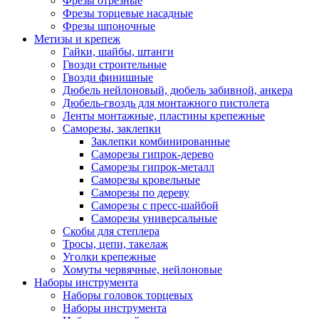
Фрезы отрезные
Фрезы торцевые насадные
Фрезы шпоночные
Метизы и крепеж
Гайки, шайбы, штанги
Гвозди строительные
Гвозди финишные
Дюбель нейлоновый, дюбель забивной, анкера
Дюбель-гвоздь для монтажного пистолета
Ленты монтажные, пластины крепежные
Саморезы, заклепки
Заклепки комбинированные
Саморезы гипрок-дерево
Саморезы гипрок-металл
Саморезы кровельные
Саморезы по дереву
Саморезы с пресс-шайбой
Саморезы универсальные
Скобы для степлера
Тросы, цепи, такелаж
Уголки крепежные
Хомуты червячные, нейлоновые
Наборы инструмента
Наборы головок торцевых
Наборы инструмента