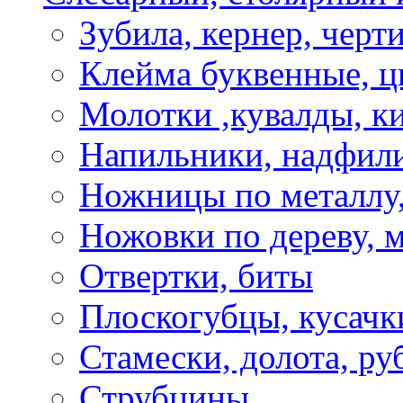
Зубила, кернер, черт
Клейма буквенные, 
Молотки ,кувалды, к
Напильники, надфил
Ножницы по металлу,
Ножовки по дереву, м
Отвертки, биты
Плоскогубцы, кусачк
Стамески, долота, ру
Струбцины