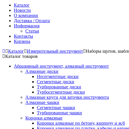
Каталог
Новости
О компании
Доставка / Оплата
Информация
Статьи
Контакты
Корзина
Каталог
Измерительный инструмент
Наборы щупов, шабло
Каталог товаров
Абразивный инструмент, алмазный инструмент
Алмазные диски
Несегментные диски
Сегментные диски
Турбированные диски
Турбосегментные диски
Алмазные круги для заточки инструмента
Алмазные чашки
Сегментные чашки
Турбированные чашки
Коронки алмазные
Коронки алмазные по бетону, кирпичу и ж/б
Коронки алмазные по плитке, кафелю и кера