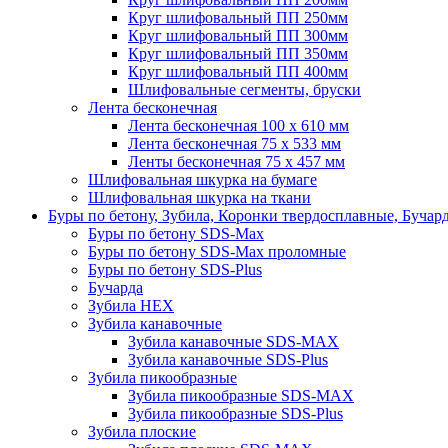
Круг шлифовальный ПП 250мм
Круг шлифовальный ПП 300мм
Круг шлифовальный ПП 350мм
Круг шлифовальный ПП 400мм
Шлифовальные сегменты, бруски
Лента бесконечная
Лента бесконечная 100 х 610 мм
Лента бесконечная 75 х 533 мм
Ленты бесконечная 75 х 457 мм
Шлифовальная шкурка на бумаге
Шлифовальная шкурка на ткани
Буры по бетону, Зубила, Коронки твердосплавные, Бучар
Буры по бетону SDS-Max
Буры по бетону SDS-Max проломные
Буры по бетону SDS-Plus
Бучарда
Зубила HEX
Зубила канавочные
Зубила канавочные SDS-MAX
Зубила канавочные SDS-Plus
Зубила пикообразные
Зубила пикообразные SDS-MAX
Зубила пикообразные SDS-Plus
Зубила плоские