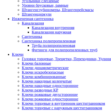
Угольники слесарные
Уровни брусковые, рамные
Штангенглубиномеры, Штангенрейсмасы
Штангенциркули
Инженерная сантехника
Канализация
Канализация внутренняя
Канализация наружная
Сантехника
Сантехника полипропиленовая
Труба полипропиленовая
Фитинги для полипропиленовых труб
Ключи
Головки торцевые, Трещетки, Переходники, Удлин
Ключи балонные
Ключи динамометрические
Ключи искробезопасные
Ключи комбинированные
Ключи накидные коленчатые
Ключи накидные односторонние
Ключи разводные КР
Ключи рожковые двухсторонние
Ключи рожковые односторонние
Ключи торцевые в внутренним шестигранником
Ключи торцевые с наружным шестигранником