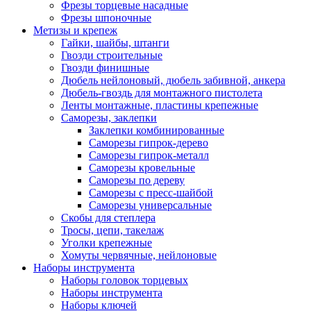
Фрезы торцевые насадные
Фрезы шпоночные
Метизы и крепеж
Гайки, шайбы, штанги
Гвозди строительные
Гвозди финишные
Дюбель нейлоновый, дюбель забивной, анкера
Дюбель-гвоздь для монтажного пистолета
Ленты монтажные, пластины крепежные
Саморезы, заклепки
Заклепки комбинированные
Саморезы гипрок-дерево
Саморезы гипрок-металл
Саморезы кровельные
Саморезы по дереву
Саморезы с пресс-шайбой
Саморезы универсальные
Скобы для степлера
Тросы, цепи, такелаж
Уголки крепежные
Хомуты червячные, нейлоновые
Наборы инструмента
Наборы головок торцевых
Наборы инструмента
Наборы ключей