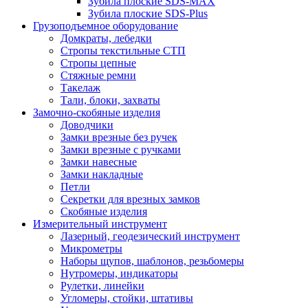
Зубила плоские SDS-MAX
Зубила плоские SDS-Plus
Грузоподъемное оборудование
Домкраты, лебедки
Стропы текстильные СТП
Стропы цепные
Стяжные ремни
Такелаж
Тали, блоки, захваты
Замочно-скобяные изделия
Доводчики
Замки врезные без ручек
Замки врезные с ручками
Замки навесные
Замки накладные
Петли
Секретки для врезных замков
Скобяные изделия
Измерительный инструмент
Лазерный, геодезический инструмент
Микрометры
Наборы щупов, шаблонов, резьбомеры
Нутромеры, индикаторы
Рулетки, линейки
Угломеры, стойки, штативы