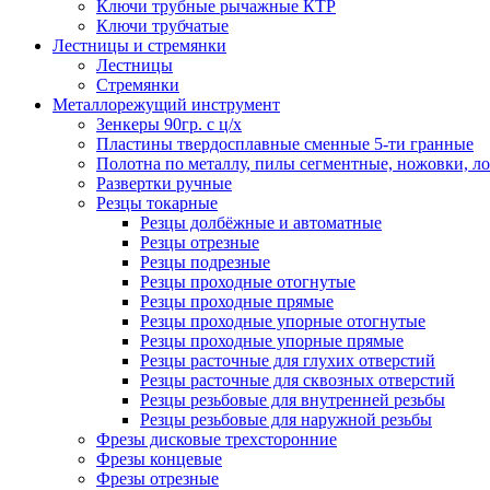
Ключи трубные рычажные КТР
Ключи трубчатые
Лестницы и стремянки
Лестницы
Стремянки
Металлорежущий инструмент
Зенкеры 90гр. с ц/х
Пластины твердосплавные сменные 5-ти гранные
Полотна по металлу, пилы сегментные, ножовки, л
Развертки ручные
Резцы токарные
Резцы долбёжные и автоматные
Резцы отрезные
Резцы подрезные
Резцы проходные отогнутые
Резцы проходные прямые
Резцы проходные упорные отогнутые
Резцы проходные упорные прямые
Резцы расточные для глухих отверстий
Резцы расточные для сквозных отверстий
Резцы резьбовые для внутренней резьбы
Резцы резьбовые для наружной резьбы
Фрезы дисковые трехсторонние
Фрезы концевые
Фрезы отрезные