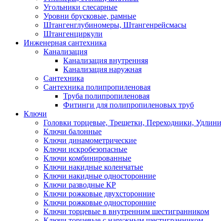
Угольники слесарные
Уровни брусковые, рамные
Штангенглубиномеры, Штангенрейсмасы
Штангенциркули
Инженерная сантехника
Канализация
Канализация внутренняя
Канализация наружная
Сантехника
Сантехника полипропиленовая
Труба полипропиленовая
Фитинги для полипропиленовых труб
Ключи
Головки торцевые, Трещетки, Переходники, Удлин
Ключи балонные
Ключи динамометрические
Ключи искробезопасные
Ключи комбинированные
Ключи накидные коленчатые
Ключи накидные односторонние
Ключи разводные КР
Ключи рожковые двухсторонние
Ключи рожковые односторонние
Ключи торцевые в внутренним шестигранником
Ключи торцевые с наружным шестигранником