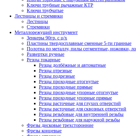
Ключи трубные рычажные КТР
Ключи трубчатые
Лестницы и стремянки
Лестницы
Стремянки
Металлорежущий инструмент
Зенкеры 90гр. с ц/х
Пластины твердосплавные сменные 5-ти гранные
Полотна по металлу, пилы сегментные, ножовки, л
Развертки ручные
Резцы токарные
Резцы долбёжные и автоматные
Резцы отрезные
Резцы подрезные
Резцы проходные отогнутые
Резцы проходные прямые
Резцы проходные упорные отогнутые
Резцы проходные упорные прямые
Резцы расточные для глухих отверстий
Резцы расточные для сквозных отверстий
Резцы резьбовые для внутренней резьбы
Резцы резьбовые для наружной резьбы
Фрезы дисковые трехсторонние
Фрезы концевые