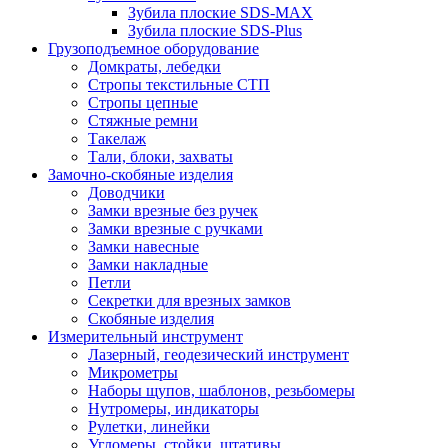
Зубила плоские SDS-MAX
Зубила плоские SDS-Plus
Грузоподъемное оборудование
Домкраты, лебедки
Стропы текстильные СТП
Стропы цепные
Стяжные ремни
Такелаж
Тали, блоки, захваты
Замочно-скобяные изделия
Доводчики
Замки врезные без ручек
Замки врезные с ручками
Замки навесные
Замки накладные
Петли
Секретки для врезных замков
Скобяные изделия
Измерительный инструмент
Лазерный, геодезический инструмент
Микрометры
Наборы щупов, шаблонов, резьбомеры
Нутромеры, индикаторы
Рулетки, линейки
Угломеры, стойки, штативы