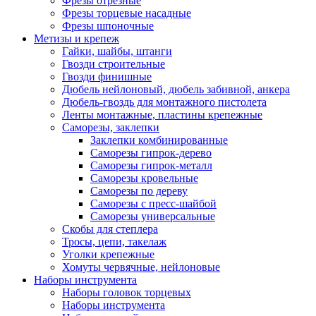
Фрезы отрезные
Фрезы торцевые насадные
Фрезы шпоночные
Метизы и крепеж
Гайки, шайбы, штанги
Гвозди строительные
Гвозди финишные
Дюбель нейлоновый, дюбель забивной, анкера
Дюбель-гвоздь для монтажного пистолета
Ленты монтажные, пластины крепежные
Саморезы, заклепки
Заклепки комбинированные
Саморезы гипрок-дерево
Саморезы гипрок-металл
Саморезы кровельные
Саморезы по дереву
Саморезы с пресс-шайбой
Саморезы универсальные
Скобы для степлера
Тросы, цепи, такелаж
Уголки крепежные
Хомуты червячные, нейлоновые
Наборы инструмента
Наборы головок торцевых
Наборы инструмента