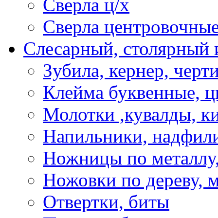
Сверла ц/х
Сверла центровочны
Слесарный, столярный 
Зубила, кернер, черт
Клейма буквенные, 
Молотки ,кувалды, к
Напильники, надфил
Ножницы по металлу,
Ножовки по дереву, м
Отвертки, биты