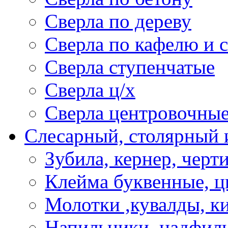
Сверла по дереву
Сверла по кафелю и 
Сверла ступенчатые
Сверла ц/х
Сверла центровочны
Слесарный, столярный 
Зубила, кернер, черт
Клейма буквенные, 
Молотки ,кувалды, к
Напильники, надфил