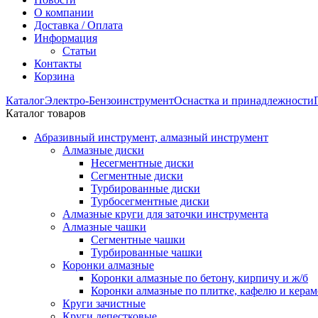
О компании
Доставка / Оплата
Информация
Статьи
Контакты
Корзина
Каталог
Электро-Бензоинструмент
Оснастка и принадлежности
Каталог товаров
Абразивный инструмент, алмазный инструмент
Алмазные диски
Несегментные диски
Сегментные диски
Турбированные диски
Турбосегментные диски
Алмазные круги для заточки инструмента
Алмазные чашки
Сегментные чашки
Турбированные чашки
Коронки алмазные
Коронки алмазные по бетону, кирпичу и ж/б
Коронки алмазные по плитке, кафелю и кера
Круги зачистные
Круги лепестковые