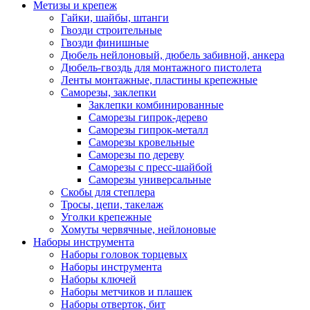
Метизы и крепеж
Гайки, шайбы, штанги
Гвозди строительные
Гвозди финишные
Дюбель нейлоновый, дюбель забивной, анкера
Дюбель-гвоздь для монтажного пистолета
Ленты монтажные, пластины крепежные
Саморезы, заклепки
Заклепки комбинированные
Саморезы гипрок-дерево
Саморезы гипрок-металл
Саморезы кровельные
Саморезы по дереву
Саморезы с пресс-шайбой
Саморезы универсальные
Скобы для степлера
Тросы, цепи, такелаж
Уголки крепежные
Хомуты червячные, нейлоновые
Наборы инструмента
Наборы головок торцевых
Наборы инструмента
Наборы ключей
Наборы метчиков и плашек
Наборы отверток, бит