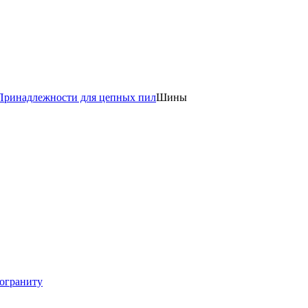
Принадлежности для цепных пил
Шины
мограниту