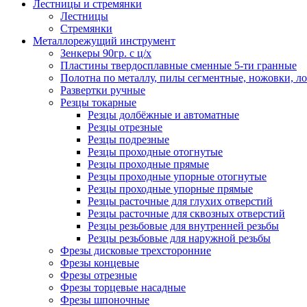
Лестницы и стремянки
Лестницы
Стремянки
Металлорежущий инструмент
Зенкеры 90гр. с ц/х
Пластины твердосплавные сменные 5-ти гранные
Полотна по металлу, пилы сегментные, ножовки, л
Развертки ручные
Резцы токарные
Резцы долбёжные и автоматные
Резцы отрезные
Резцы подрезные
Резцы проходные отогнутые
Резцы проходные прямые
Резцы проходные упорные отогнутые
Резцы проходные упорные прямые
Резцы расточные для глухих отверстий
Резцы расточные для сквозных отверстий
Резцы резьбовые для внутренней резьбы
Резцы резьбовые для наружной резьбы
Фрезы дисковые трехсторонние
Фрезы концевые
Фрезы отрезные
Фрезы торцевые насадные
Фрезы шпоночные