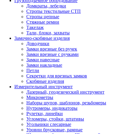
Грузоподъемное оборудование
Домкраты, лебедки
Стропы текстильные СТП
Стропы цепные
Стяжные ремни
Такелаж
Тали, блоки, захваты
Замочно-скобяные изделия
Доводчики
Замки врезные без ручек
Замки врезные с ручками
Замки навесные
Замки накладные
Петли
Секретки для врезных замков
Скобяные изделия
Измерительный инструмент
Лазерный, геодезический инструмент
Микрометры
Наборы щупов, шаблонов, резьбомеры
Нутромеры, индикаторы
Рулетки, линейки
Угломеры, стойки, штативы
Угольники слесарные
Уровни брусковые, рамные