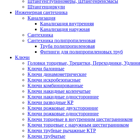
Штангенглубиномеры, Штангенрейсмасы
Штангенциркули
Инженерная сантехника
Канализация
Канализация внутренняя
Канализация наружная
Сантехника
Сантехника полипропиленовая
Труба полипропиленовая
Фитинги для полипропиленовых труб
Ключи
Головки торцевые, Трещетки, Переходники, Удлин
Ключи балонные
Ключи динамометрические
Ключи искробезопасные
Ключи комбинированные
Ключи накидные коленчатые
Ключи накидные односторонние
Ключи разводные КР
Ключи рожковые двухсторонние
Ключи рожковые односторонние
Ключи торцевые в внутренним шестигранником
Ключи торцевые с наружным шестигранником
Ключи трубные рычажные КТР
Ключи трубчатые