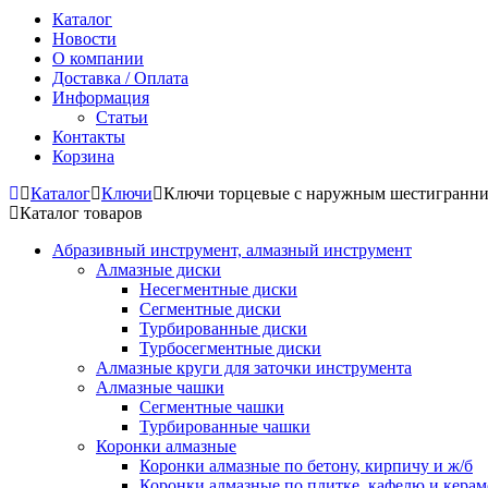
Каталог
Новости
О компании
Доставка / Оплата
Информация
Статьи
Контакты
Корзина
Каталог
Ключи
Ключи торцевые с наружным шестигранн
Каталог товаров
Абразивный инструмент, алмазный инструмент
Алмазные диски
Несегментные диски
Сегментные диски
Турбированные диски
Турбосегментные диски
Алмазные круги для заточки инструмента
Алмазные чашки
Сегментные чашки
Турбированные чашки
Коронки алмазные
Коронки алмазные по бетону, кирпичу и ж/б
Коронки алмазные по плитке, кафелю и кера