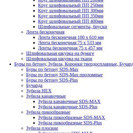
Круг шлифовальный ПП 250мм
Круг шлифовальный ПП 300мм
Круг шлифовальный ПП 350мм
Круг шлифовальный ПП 400мм
Шлифовальные сегменты, бруски
Лента бесконечная
Лента бесконечная 100 х 610 мм
Лента бесконечная 75 х 533 мм
Ленты бесконечная 75 х 457 мм
Шлифовальная шкурка на бумаге
Шлифовальная шкурка на ткани
Буры по бетону, Зубила, Коронки твердосплавные, Бучар
Буры по бетону SDS-Max
Буры по бетону SDS-Max проломные
Буры по бетону SDS-Plus
Бучарда
Зубила HEX
Зубила канавочные
Зубила канавочные SDS-MAX
Зубила канавочные SDS-Plus
Зубила пикообразные
Зубила пикообразные SDS-MAX
Зубила пикообразные SDS-Plus
Зубила плоские