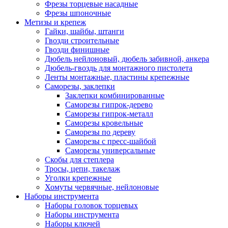
Фрезы торцевые насадные
Фрезы шпоночные
Метизы и крепеж
Гайки, шайбы, штанги
Гвозди строительные
Гвозди финишные
Дюбель нейлоновый, дюбель забивной, анкера
Дюбель-гвоздь для монтажного пистолета
Ленты монтажные, пластины крепежные
Саморезы, заклепки
Заклепки комбинированные
Саморезы гипрок-дерево
Саморезы гипрок-металл
Саморезы кровельные
Саморезы по дереву
Саморезы с пресс-шайбой
Саморезы универсальные
Скобы для степлера
Тросы, цепи, такелаж
Уголки крепежные
Хомуты червячные, нейлоновые
Наборы инструмента
Наборы головок торцевых
Наборы инструмента
Наборы ключей