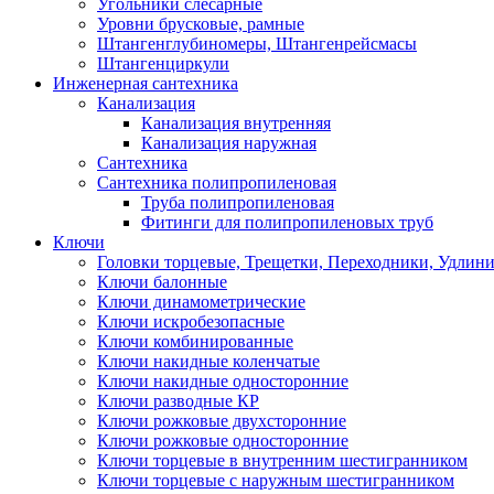
Угольники слесарные
Уровни брусковые, рамные
Штангенглубиномеры, Штангенрейсмасы
Штангенциркули
Инженерная сантехника
Канализация
Канализация внутренняя
Канализация наружная
Сантехника
Сантехника полипропиленовая
Труба полипропиленовая
Фитинги для полипропиленовых труб
Ключи
Головки торцевые, Трещетки, Переходники, Удлин
Ключи балонные
Ключи динамометрические
Ключи искробезопасные
Ключи комбинированные
Ключи накидные коленчатые
Ключи накидные односторонние
Ключи разводные КР
Ключи рожковые двухсторонние
Ключи рожковые односторонние
Ключи торцевые в внутренним шестигранником
Ключи торцевые с наружным шестигранником