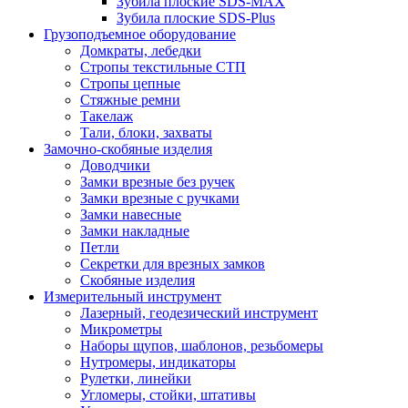
Зубила плоские SDS-MAX
Зубила плоские SDS-Plus
Грузоподъемное оборудование
Домкраты, лебедки
Стропы текстильные СТП
Стропы цепные
Стяжные ремни
Такелаж
Тали, блоки, захваты
Замочно-скобяные изделия
Доводчики
Замки врезные без ручек
Замки врезные с ручками
Замки навесные
Замки накладные
Петли
Секретки для врезных замков
Скобяные изделия
Измерительный инструмент
Лазерный, геодезический инструмент
Микрометры
Наборы щупов, шаблонов, резьбомеры
Нутромеры, индикаторы
Рулетки, линейки
Угломеры, стойки, штативы