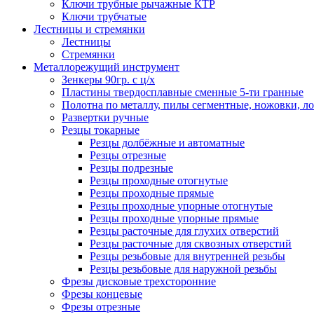
Ключи трубные рычажные КТР
Ключи трубчатые
Лестницы и стремянки
Лестницы
Стремянки
Металлорежущий инструмент
Зенкеры 90гр. с ц/х
Пластины твердосплавные сменные 5-ти гранные
Полотна по металлу, пилы сегментные, ножовки, л
Развертки ручные
Резцы токарные
Резцы долбёжные и автоматные
Резцы отрезные
Резцы подрезные
Резцы проходные отогнутые
Резцы проходные прямые
Резцы проходные упорные отогнутые
Резцы проходные упорные прямые
Резцы расточные для глухих отверстий
Резцы расточные для сквозных отверстий
Резцы резьбовые для внутренней резьбы
Резцы резьбовые для наружной резьбы
Фрезы дисковые трехсторонние
Фрезы концевые
Фрезы отрезные