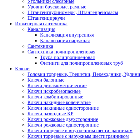
Угольники слесарные
Уровни брусковые, рамные
Штангенглубиномеры, Штангенрейсмасы
Штангенциркули
Инженерная сантехника
Канализация
Канализация внутренняя
Канализация наружная
Сантехника
Сантехника полипропиленовая
Труба полипропиленовая
Фитинги для полипропиленовых труб
Ключи
Головки торцевые, Трещетки, Переходники, Удлин
Ключи балонные
Ключи динамометрические
Ключи искробезопасные
Ключи комбинированные
Ключи накидные коленчатые
Ключи накидные односторонние
Ключи разводные КР
Ключи рожковые двухсторонние
Ключи рожковые односторонние
Ключи торцевые в внутренним шестигранником
Ключи торцевые с наружным шестигранником