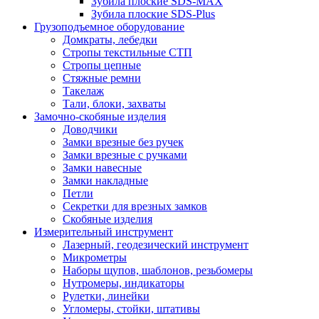
Зубила плоские SDS-MAX
Зубила плоские SDS-Plus
Грузоподъемное оборудование
Домкраты, лебедки
Стропы текстильные СТП
Стропы цепные
Стяжные ремни
Такелаж
Тали, блоки, захваты
Замочно-скобяные изделия
Доводчики
Замки врезные без ручек
Замки врезные с ручками
Замки навесные
Замки накладные
Петли
Секретки для врезных замков
Скобяные изделия
Измерительный инструмент
Лазерный, геодезический инструмент
Микрометры
Наборы щупов, шаблонов, резьбомеры
Нутромеры, индикаторы
Рулетки, линейки
Угломеры, стойки, штативы