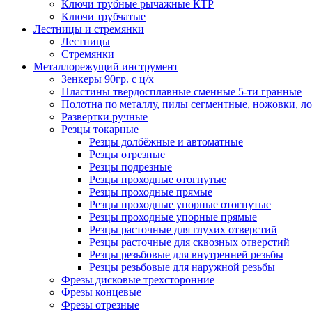
Ключи трубные рычажные КТР
Ключи трубчатые
Лестницы и стремянки
Лестницы
Стремянки
Металлорежущий инструмент
Зенкеры 90гр. с ц/х
Пластины твердосплавные сменные 5-ти гранные
Полотна по металлу, пилы сегментные, ножовки, л
Развертки ручные
Резцы токарные
Резцы долбёжные и автоматные
Резцы отрезные
Резцы подрезные
Резцы проходные отогнутые
Резцы проходные прямые
Резцы проходные упорные отогнутые
Резцы проходные упорные прямые
Резцы расточные для глухих отверстий
Резцы расточные для сквозных отверстий
Резцы резьбовые для внутренней резьбы
Резцы резьбовые для наружной резьбы
Фрезы дисковые трехсторонние
Фрезы концевые
Фрезы отрезные