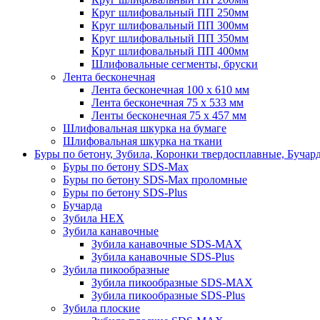
Круг шлифовальный ПП 250мм
Круг шлифовальный ПП 300мм
Круг шлифовальный ПП 350мм
Круг шлифовальный ПП 400мм
Шлифовальные сегменты, бруски
Лента бесконечная
Лента бесконечная 100 х 610 мм
Лента бесконечная 75 х 533 мм
Ленты бесконечная 75 х 457 мм
Шлифовальная шкурка на бумаге
Шлифовальная шкурка на ткани
Буры по бетону, Зубила, Коронки твердосплавные, Бучар
Буры по бетону SDS-Max
Буры по бетону SDS-Max проломные
Буры по бетону SDS-Plus
Бучарда
Зубила HEX
Зубила канавочные
Зубила канавочные SDS-MAX
Зубила канавочные SDS-Plus
Зубила пикообразные
Зубила пикообразные SDS-MAX
Зубила пикообразные SDS-Plus
Зубила плоские