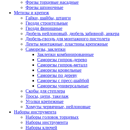
Фрезы торцевые насадные
Фрезы шпоночные
Метизы и крепеж
Гайки, шайбы, штанги
Гвозди строительные
Гвозди финишные
Дюбель нейлоновый, дюбель забивной, анкера
Дюбель-гвоздь для монтажного пистолета
Ленты монтажные, пластины крепежные
Саморезы, заклепки
Заклепки комбинированные
Саморезы гипрок-дерево
Саморезы гипрок-металл
Саморезы кровельные
Саморезы по дереву
Саморезы с пресс-шайбой
Саморезы универсальные
Скобы для степлера
Тросы, цепи, такелаж
Уголки крепежные
Хомуты червячные, нейлоновые
Наборы инструмента
Наборы головок торцевых
Наборы инструмента
Наборы ключей