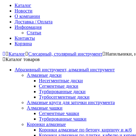
Каталог
Новости
О компании
Доставка / Оплата
Информация
Статьи
Контакты
Корзина
Каталог
Слесарный, столярный инструмент
Напильники, 
Каталог товаров
Абразивный инструмент, алмазный инструмент
Алмазные диски
Несегментные диски
Сегментные диски
Турбированные диски
Турбосегментные диски
Алмазные круги для заточки инструмента
Алмазные чашки
Сегментные чашки
Турбированные чашки
Коронки алмазные
Коронки алмазные по бетону, кирпичу и ж/б
Коронки алмазные по плитке, кафелю и кера