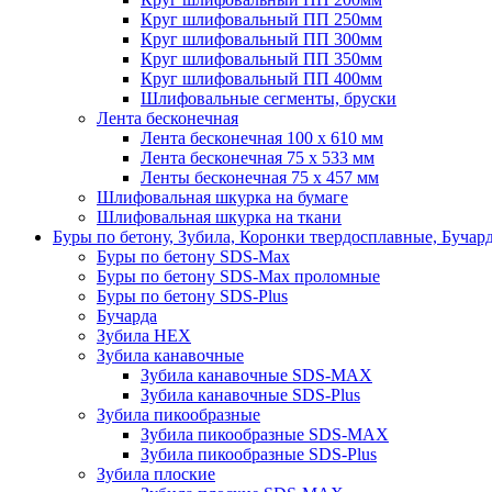
Круг шлифовальный ПП 250мм
Круг шлифовальный ПП 300мм
Круг шлифовальный ПП 350мм
Круг шлифовальный ПП 400мм
Шлифовальные сегменты, бруски
Лента бесконечная
Лента бесконечная 100 х 610 мм
Лента бесконечная 75 х 533 мм
Ленты бесконечная 75 х 457 мм
Шлифовальная шкурка на бумаге
Шлифовальная шкурка на ткани
Буры по бетону, Зубила, Коронки твердосплавные, Бучар
Буры по бетону SDS-Max
Буры по бетону SDS-Max проломные
Буры по бетону SDS-Plus
Бучарда
Зубила HEX
Зубила канавочные
Зубила канавочные SDS-MAX
Зубила канавочные SDS-Plus
Зубила пикообразные
Зубила пикообразные SDS-MAX
Зубила пикообразные SDS-Plus
Зубила плоские