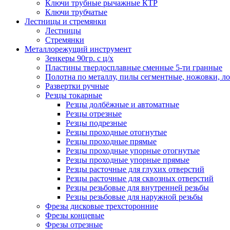
Ключи трубные рычажные КТР
Ключи трубчатые
Лестницы и стремянки
Лестницы
Стремянки
Металлорежущий инструмент
Зенкеры 90гр. с ц/х
Пластины твердосплавные сменные 5-ти гранные
Полотна по металлу, пилы сегментные, ножовки, л
Развертки ручные
Резцы токарные
Резцы долбёжные и автоматные
Резцы отрезные
Резцы подрезные
Резцы проходные отогнутые
Резцы проходные прямые
Резцы проходные упорные отогнутые
Резцы проходные упорные прямые
Резцы расточные для глухих отверстий
Резцы расточные для сквозных отверстий
Резцы резьбовые для внутренней резьбы
Резцы резьбовые для наружной резьбы
Фрезы дисковые трехсторонние
Фрезы концевые
Фрезы отрезные