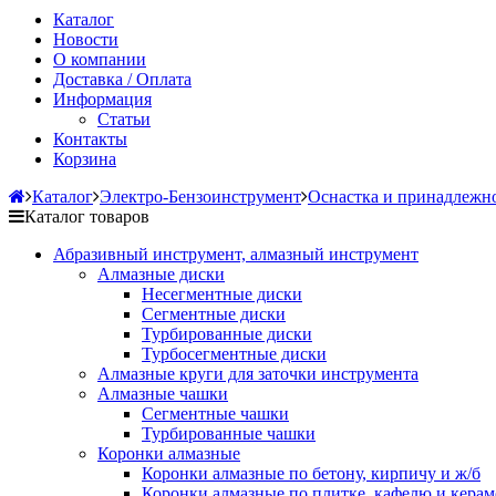
Каталог
Новости
О компании
Доставка / Оплата
Информация
Статьи
Контакты
Корзина
Каталог
Электро-Бензоинструмент
Оснастка и принадлежн
Каталог товаров
Абразивный инструмент, алмазный инструмент
Алмазные диски
Несегментные диски
Сегментные диски
Турбированные диски
Турбосегментные диски
Алмазные круги для заточки инструмента
Алмазные чашки
Сегментные чашки
Турбированные чашки
Коронки алмазные
Коронки алмазные по бетону, кирпичу и ж/б
Коронки алмазные по плитке, кафелю и кера