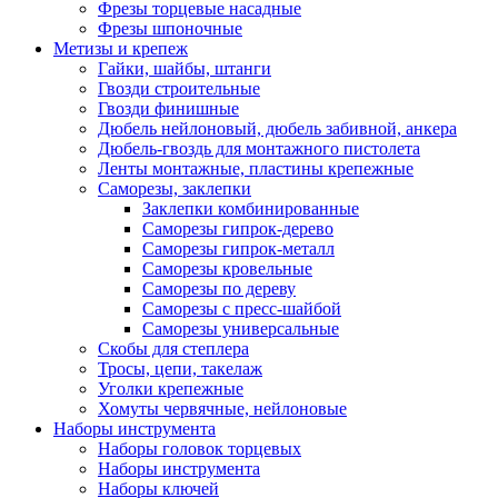
Фрезы торцевые насадные
Фрезы шпоночные
Метизы и крепеж
Гайки, шайбы, штанги
Гвозди строительные
Гвозди финишные
Дюбель нейлоновый, дюбель забивной, анкера
Дюбель-гвоздь для монтажного пистолета
Ленты монтажные, пластины крепежные
Саморезы, заклепки
Заклепки комбинированные
Саморезы гипрок-дерево
Саморезы гипрок-металл
Саморезы кровельные
Саморезы по дереву
Саморезы с пресс-шайбой
Саморезы универсальные
Скобы для степлера
Тросы, цепи, такелаж
Уголки крепежные
Хомуты червячные, нейлоновые
Наборы инструмента
Наборы головок торцевых
Наборы инструмента
Наборы ключей