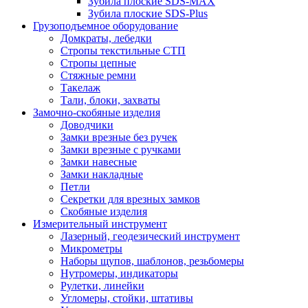
Зубила плоские SDS-MAX
Зубила плоские SDS-Plus
Грузоподъемное оборудование
Домкраты, лебедки
Стропы текстильные СТП
Стропы цепные
Стяжные ремни
Такелаж
Тали, блоки, захваты
Замочно-скобяные изделия
Доводчики
Замки врезные без ручек
Замки врезные с ручками
Замки навесные
Замки накладные
Петли
Секретки для врезных замков
Скобяные изделия
Измерительный инструмент
Лазерный, геодезический инструмент
Микрометры
Наборы щупов, шаблонов, резьбомеры
Нутромеры, индикаторы
Рулетки, линейки
Угломеры, стойки, штативы