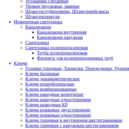
Угольники слесарные
Уровни брусковые, рамные
Штангенглубиномеры, Штангенрейсмасы
Штангенциркули
Инженерная сантехника
Канализация
Канализация внутренняя
Канализация наружная
Сантехника
Сантехника полипропиленовая
Труба полипропиленовая
Фитинги для полипропиленовых труб
Ключи
Головки торцевые, Трещетки, Переходники, Удлин
Ключи балонные
Ключи динамометрические
Ключи искробезопасные
Ключи комбинированные
Ключи накидные коленчатые
Ключи накидные односторонние
Ключи разводные КР
Ключи рожковые двухсторонние
Ключи рожковые односторонние
Ключи торцевые в внутренним шестигранником
Ключи торцевые с наружным шестигранником