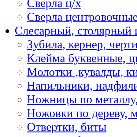
Сверла ц/х
Сверла центровочны
Слесарный, столярный 
Зубила, кернер, черт
Клейма буквенные, 
Молотки ,кувалды, к
Напильники, надфил
Ножницы по металлу,
Ножовки по дереву, м
Отвертки, биты