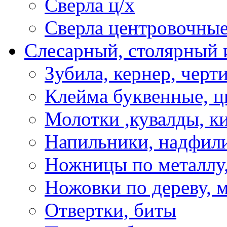
Сверла ц/х
Сверла центровочны
Слесарный, столярный 
Зубила, кернер, черт
Клейма буквенные, 
Молотки ,кувалды, к
Напильники, надфил
Ножницы по металлу,
Ножовки по дереву, м
Отвертки, биты