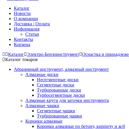
Каталог
Новости
О компании
Доставка / Оплата
Информация
Статьи
Контакты
Корзина
Каталог
Электро-Бензоинструмент
Оснастка и принадлеж
Каталог товаров
Абразивный инструмент, алмазный инструмент
Алмазные диски
Несегментные диски
Сегментные диски
Турбированные диски
Турбосегментные диски
Алмазные круги для заточки инструмента
Алмазные чашки
Сегментные чашки
Турбированные чашки
Коронки алмазные
Коронки алмазные по бетону, кирпичу и ж/б