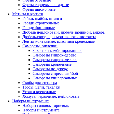
Фрезы отрезные
Фрезы торцевые насадные
Фрезы шпоночные
Метизы и крепеж
Гайки, шайбы, штанги
Гвозди строительные
Гвозди финишные
Дюбель нейлоновый, дюбель забивной, анкера
Дюбель-гвоздь для монтажного пистолета
Ленты монтажные, пластины крепежные
Саморезы, заклепки
Заклепки комбинированные
Саморезы гипрок-дерево
Саморезы гипрок-металл
Саморезы кровельные
Саморезы по дереву
Саморезы с пресс-шайбой
Саморезы универсальные
Скобы для степлера
Тросы, цепи, такелаж
Уголки крепежные
Хомуты червячные, нейлоновые
Наборы инструмента
Наборы головок торцевых
Наборы инструмента