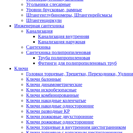
Угольники слесарные
Уровни брусковые, рамные
Штангенглубиномеры, Штангенрейсмасы
Штангенциркули
Инженерная сантехника
Канализация
Канализация внутренняя
Канализация наружная
Сантехника
Сантехника полипропиленовая
Труба полипропиленовая
Фитинги для полипропиленовых труб
Ключи
Головки торцевые, Трещетки, Переходники, Удлин
Ключи балонные
Ключи динамометрические
Ключи искробезопасные
Ключи комбинированные
Ключи накидные коленчатые
Ключи накидные односторонние
Ключи разводные КР
Ключи рожковые двухсторонние
Ключи рожковые односторонние
Ключи торцевые в внутренним шестигранником
Ключи торцевые с наружным шестигранником