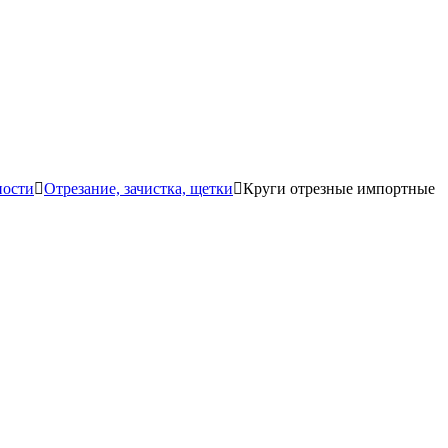
ности
Отрезание, зачистка, щетки
Круги отрезные импортные