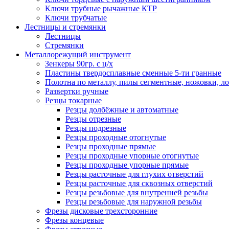
Ключи трубные рычажные КТР
Ключи трубчатые
Лестницы и стремянки
Лестницы
Стремянки
Металлорежущий инструмент
Зенкеры 90гр. с ц/х
Пластины твердосплавные сменные 5-ти гранные
Полотна по металлу, пилы сегментные, ножовки, л
Развертки ручные
Резцы токарные
Резцы долбёжные и автоматные
Резцы отрезные
Резцы подрезные
Резцы проходные отогнутые
Резцы проходные прямые
Резцы проходные упорные отогнутые
Резцы проходные упорные прямые
Резцы расточные для глухих отверстий
Резцы расточные для сквозных отверстий
Резцы резьбовые для внутренней резьбы
Резцы резьбовые для наружной резьбы
Фрезы дисковые трехсторонние
Фрезы концевые