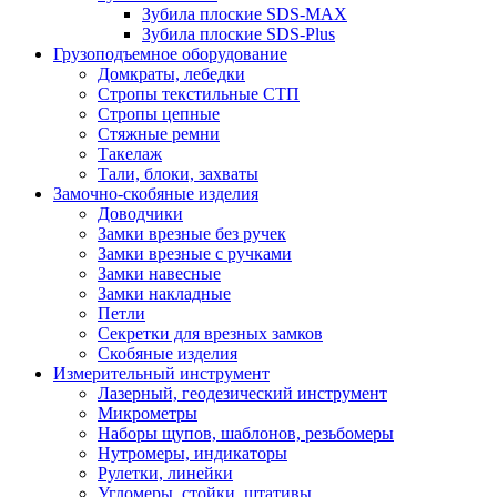
Зубила плоские SDS-MAX
Зубила плоские SDS-Plus
Грузоподъемное оборудование
Домкраты, лебедки
Стропы текстильные СТП
Стропы цепные
Стяжные ремни
Такелаж
Тали, блоки, захваты
Замочно-скобяные изделия
Доводчики
Замки врезные без ручек
Замки врезные с ручками
Замки навесные
Замки накладные
Петли
Секретки для врезных замков
Скобяные изделия
Измерительный инструмент
Лазерный, геодезический инструмент
Микрометры
Наборы щупов, шаблонов, резьбомеры
Нутромеры, индикаторы
Рулетки, линейки
Угломеры, стойки, штативы