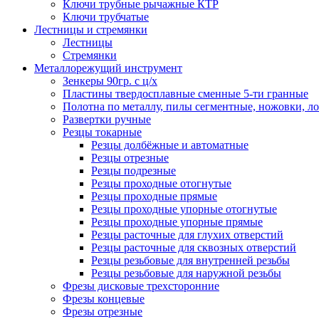
Ключи трубные рычажные КТР
Ключи трубчатые
Лестницы и стремянки
Лестницы
Стремянки
Металлорежущий инструмент
Зенкеры 90гр. с ц/х
Пластины твердосплавные сменные 5-ти гранные
Полотна по металлу, пилы сегментные, ножовки, л
Развертки ручные
Резцы токарные
Резцы долбёжные и автоматные
Резцы отрезные
Резцы подрезные
Резцы проходные отогнутые
Резцы проходные прямые
Резцы проходные упорные отогнутые
Резцы проходные упорные прямые
Резцы расточные для глухих отверстий
Резцы расточные для сквозных отверстий
Резцы резьбовые для внутренней резьбы
Резцы резьбовые для наружной резьбы
Фрезы дисковые трехсторонние
Фрезы концевые
Фрезы отрезные