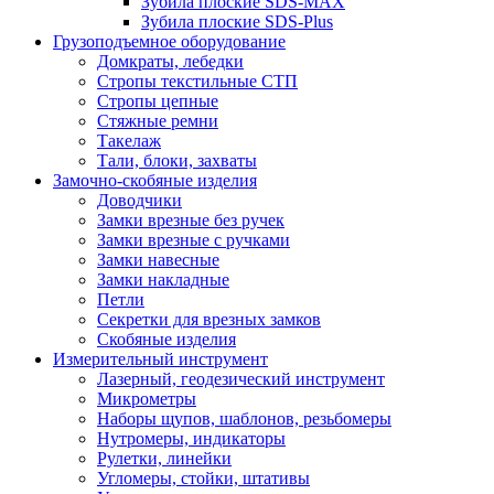
Зубила плоские SDS-MAX
Зубила плоские SDS-Plus
Грузоподъемное оборудование
Домкраты, лебедки
Стропы текстильные СТП
Стропы цепные
Стяжные ремни
Такелаж
Тали, блоки, захваты
Замочно-скобяные изделия
Доводчики
Замки врезные без ручек
Замки врезные с ручками
Замки навесные
Замки накладные
Петли
Секретки для врезных замков
Скобяные изделия
Измерительный инструмент
Лазерный, геодезический инструмент
Микрометры
Наборы щупов, шаблонов, резьбомеры
Нутромеры, индикаторы
Рулетки, линейки
Угломеры, стойки, штативы