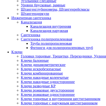
Угольники слесарные
Уровни брусковые, рамные
Штангенглубиномеры, Штангенрейсмасы
Штангенциркули
Инженерная сантехника
Канализация
Канализация внутренняя
Канализация наружная
Сантехника
Сантехника полипропиленовая
Труба полипропиленовая
Фитинги для полипропиленовых труб
Ключи
Головки торцевые, Трещетки, Переходники, Удлин
Ключи балонные
Ключи динамометрические
Ключи искробезопасные
Ключи комбинированные
Ключи накидные коленчатые
Ключи накидные односторонние
Ключи разводные КР
Ключи рожковые двухсторонние
Ключи рожковые односторонние
Ключи торцевые в внутренним шестигранником
Ключи торцевые с наружным шестигранником