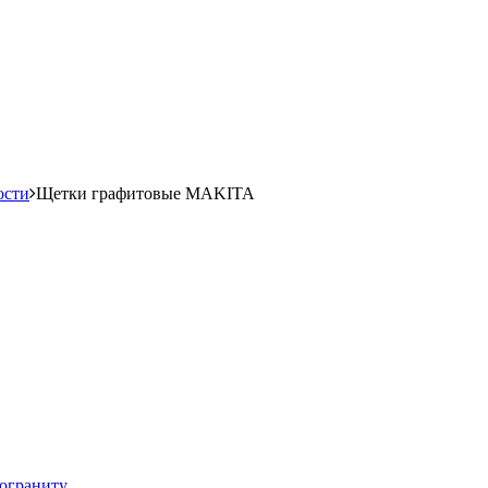
ости
Щетки графитовые MAKITA
мограниту