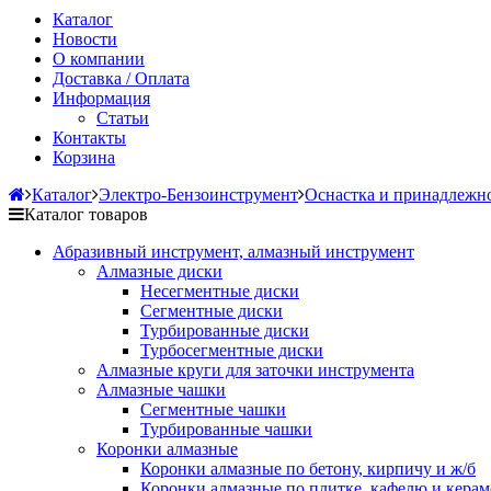
Каталог
Новости
О компании
Доставка / Оплата
Информация
Статьи
Контакты
Корзина
Каталог
Электро-Бензоинструмент
Оснастка и принадлежн
Каталог товаров
Абразивный инструмент, алмазный инструмент
Алмазные диски
Несегментные диски
Сегментные диски
Турбированные диски
Турбосегментные диски
Алмазные круги для заточки инструмента
Алмазные чашки
Сегментные чашки
Турбированные чашки
Коронки алмазные
Коронки алмазные по бетону, кирпичу и ж/б
Коронки алмазные по плитке, кафелю и кера