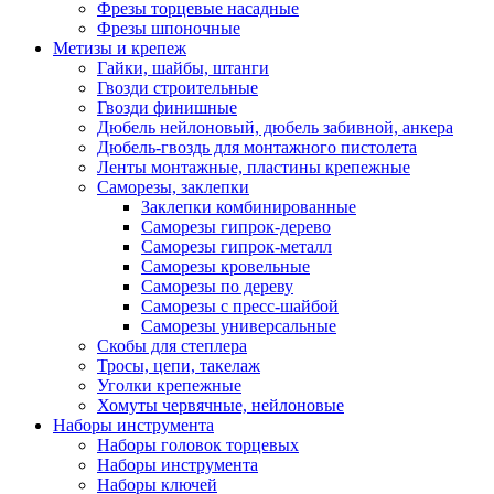
Фрезы торцевые насадные
Фрезы шпоночные
Метизы и крепеж
Гайки, шайбы, штанги
Гвозди строительные
Гвозди финишные
Дюбель нейлоновый, дюбель забивной, анкера
Дюбель-гвоздь для монтажного пистолета
Ленты монтажные, пластины крепежные
Саморезы, заклепки
Заклепки комбинированные
Саморезы гипрок-дерево
Саморезы гипрок-металл
Саморезы кровельные
Саморезы по дереву
Саморезы с пресс-шайбой
Саморезы универсальные
Скобы для степлера
Тросы, цепи, такелаж
Уголки крепежные
Хомуты червячные, нейлоновые
Наборы инструмента
Наборы головок торцевых
Наборы инструмента
Наборы ключей