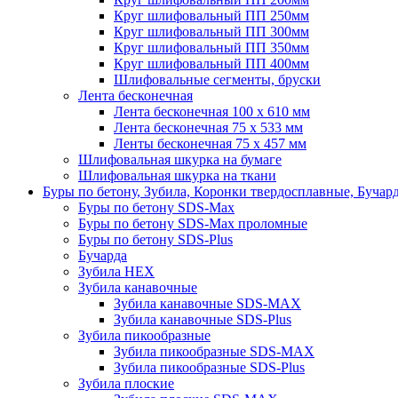
Круг шлифовальный ПП 250мм
Круг шлифовальный ПП 300мм
Круг шлифовальный ПП 350мм
Круг шлифовальный ПП 400мм
Шлифовальные сегменты, бруски
Лента бесконечная
Лента бесконечная 100 х 610 мм
Лента бесконечная 75 х 533 мм
Ленты бесконечная 75 х 457 мм
Шлифовальная шкурка на бумаге
Шлифовальная шкурка на ткани
Буры по бетону, Зубила, Коронки твердосплавные, Бучар
Буры по бетону SDS-Max
Буры по бетону SDS-Max проломные
Буры по бетону SDS-Plus
Бучарда
Зубила HEX
Зубила канавочные
Зубила канавочные SDS-MAX
Зубила канавочные SDS-Plus
Зубила пикообразные
Зубила пикообразные SDS-MAX
Зубила пикообразные SDS-Plus
Зубила плоские