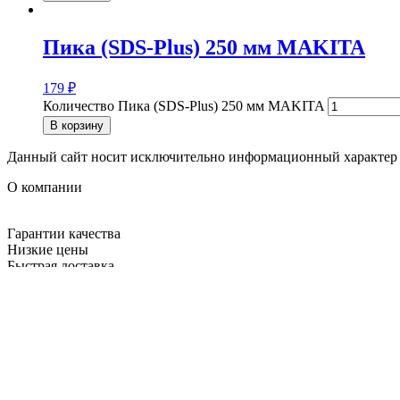
Пика (SDS-Plus) 250 мм MAKITA
179
₽
Количество Пика (SDS-Plus) 250 мм MAKITA
В корзину
Данный сайт носит исключительно информационный характер и
О компании
Гарантии качества
Низкие цены
Быстрая доставка
Большой ассортимент
Экономия вашего времени
Контакты
(812) 448-42-60
(812) 985-62-42
(812) 985-44-07
ooo_polis@bk.ru