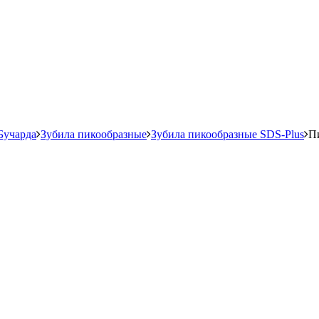
Бучарда
Зубила пикообразные
Зубила пикообразные SDS-Plus
Пи