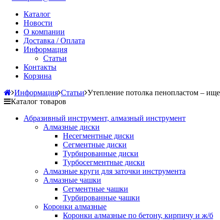
Каталог
Новости
О компании
Доставка / Оплата
Информация
Статьи
Контакты
Корзина
Информация
Статьи
Утепление потолка пенопластом – ище
Каталог товаров
Абразивный инструмент, алмазный инструмент
Алмазные диски
Несегментные диски
Сегментные диски
Турбированные диски
Турбосегментные диски
Алмазные круги для заточки инструмента
Алмазные чашки
Сегментные чашки
Турбированные чашки
Коронки алмазные
Коронки алмазные по бетону, кирпичу и ж/б