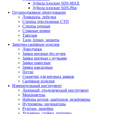
Зубила плоские SDS-MAX
Зубила плоские SDS-Plus
Грузоподъемное оборудование
Домкраты, лебедки
Стропы текстильные СТП
Стропы цепные
Стяжные ремни
Такелаж
Тали, блоки, захваты
Замочно-скобяные изделия
Доводчики
Замки врезные без ручек
Замки врезные с ручками
Замки навесные
Замки накладные
Петли
Секретки для врезных замков
Скобяные изделия
Измерительный инструмент
Лазерный, геодезический инструмент
Микрометры
Наборы щупов, шаблонов, резьбомеры
Нутромеры, индикаторы
Рулетки, линейки
Угломеры, стойки, штативы