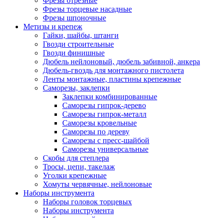
Фрезы отрезные
Фрезы торцевые насадные
Фрезы шпоночные
Метизы и крепеж
Гайки, шайбы, штанги
Гвозди строительные
Гвозди финишные
Дюбель нейлоновый, дюбель забивной, анкера
Дюбель-гвоздь для монтажного пистолета
Ленты монтажные, пластины крепежные
Саморезы, заклепки
Заклепки комбинированные
Саморезы гипрок-дерево
Саморезы гипрок-металл
Саморезы кровельные
Саморезы по дереву
Саморезы с пресс-шайбой
Саморезы универсальные
Скобы для степлера
Тросы, цепи, такелаж
Уголки крепежные
Хомуты червячные, нейлоновые
Наборы инструмента
Наборы головок торцевых
Наборы инструмента