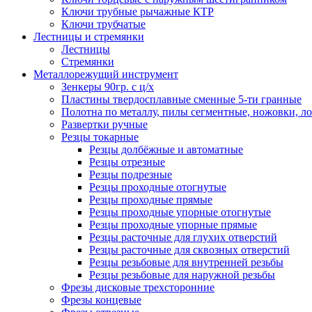
Ключи трубные рычажные КТР
Ключи трубчатые
Лестницы и стремянки
Лестницы
Стремянки
Металлорежущий инструмент
Зенкеры 90гр. с ц/х
Пластины твердосплавные сменные 5-ти гранные
Полотна по металлу, пилы сегментные, ножовки, л
Развертки ручные
Резцы токарные
Резцы долбёжные и автоматные
Резцы отрезные
Резцы подрезные
Резцы проходные отогнутые
Резцы проходные прямые
Резцы проходные упорные отогнутые
Резцы проходные упорные прямые
Резцы расточные для глухих отверстий
Резцы расточные для сквозных отверстий
Резцы резьбовые для внутренней резьбы
Резцы резьбовые для наружной резьбы
Фрезы дисковые трехсторонние
Фрезы концевые