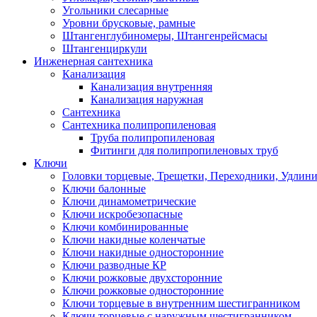
Угольники слесарные
Уровни брусковые, рамные
Штангенглубиномеры, Штангенрейсмасы
Штангенциркули
Инженерная сантехника
Канализация
Канализация внутренняя
Канализация наружная
Сантехника
Сантехника полипропиленовая
Труба полипропиленовая
Фитинги для полипропиленовых труб
Ключи
Головки торцевые, Трещетки, Переходники, Удлин
Ключи балонные
Ключи динамометрические
Ключи искробезопасные
Ключи комбинированные
Ключи накидные коленчатые
Ключи накидные односторонние
Ключи разводные КР
Ключи рожковые двухсторонние
Ключи рожковые односторонние
Ключи торцевые в внутренним шестигранником
Ключи торцевые с наружным шестигранником