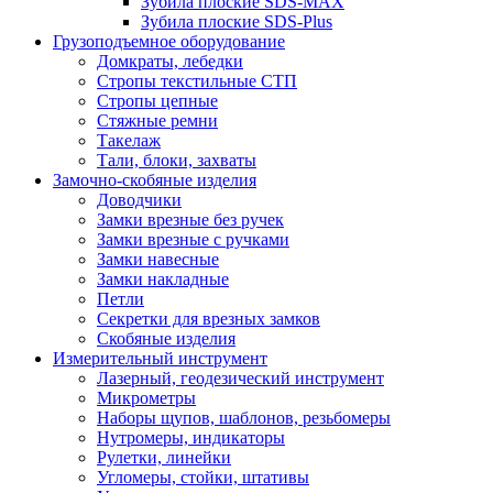
Зубила плоские SDS-MAX
Зубила плоские SDS-Plus
Грузоподъемное оборудование
Домкраты, лебедки
Стропы текстильные СТП
Стропы цепные
Стяжные ремни
Такелаж
Тали, блоки, захваты
Замочно-скобяные изделия
Доводчики
Замки врезные без ручек
Замки врезные с ручками
Замки навесные
Замки накладные
Петли
Секретки для врезных замков
Скобяные изделия
Измерительный инструмент
Лазерный, геодезический инструмент
Микрометры
Наборы щупов, шаблонов, резьбомеры
Нутромеры, индикаторы
Рулетки, линейки
Угломеры, стойки, штативы