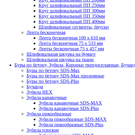
Круг шлифовальный ПП 250мм
Круг шлифовальный ПП 300мм
Круг шлифовальный ПП 350мм
Круг шлифовальный ПП 400мм
Шлифовальные сегменты, бруски
Лента бесконечная
Лента бесконечная 100 х 610 мм
Лента бесконечная 75 х 533 мм
Ленты бесконечная 75 х 457 мм
Шлифовальная шкурка на бумаге
Шлифовальная шкурка на ткани
Буры по бетону, Зубила, Коронки твердосплавные, Бучар
Буры по бетону SDS-Max
Буры по бетону SDS-Max проломные
Буры по бетону SDS-Plus
Бучарда
Зубила HEX
Зубила канавочные
Зубила канавочные SDS-MAX
Зубила канавочные SDS-Plus
Зубила пикообразные
Зубила пикообразные SDS-MAX
Зубила пикообразные SDS-Plus
Зубила плоские