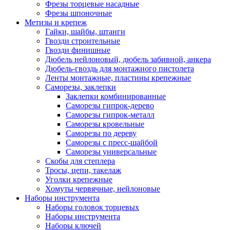
Фрезы торцевые насадные
Фрезы шпоночные
Метизы и крепеж
Гайки, шайбы, штанги
Гвозди строительные
Гвозди финишные
Дюбель нейлоновый, дюбель забивной, анкера
Дюбель-гвоздь для монтажного пистолета
Ленты монтажные, пластины крепежные
Саморезы, заклепки
Заклепки комбинированные
Саморезы гипрок-дерево
Саморезы гипрок-металл
Саморезы кровельные
Саморезы по дереву
Саморезы с пресс-шайбой
Саморезы универсальные
Скобы для степлера
Тросы, цепи, такелаж
Уголки крепежные
Хомуты червячные, нейлоновые
Наборы инструмента
Наборы головок торцевых
Наборы инструмента
Наборы ключей