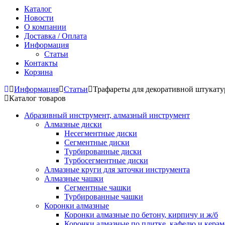
Каталог
Новости
О компании
Доставка / Оплата
Информация
Статьи
Контакты
Корзина
Информация
Статьи
Трафареты для декоративной штукату
Каталог товаров
Абразивный инструмент, алмазный инструмент
Алмазные диски
Несегментные диски
Сегментные диски
Турбированные диски
Турбосегментные диски
Алмазные круги для заточки инструмента
Алмазные чашки
Сегментные чашки
Турбированные чашки
Коронки алмазные
Коронки алмазные по бетону, кирпичу и ж/б
Коронки алмазные по плитке, кафелю и кера