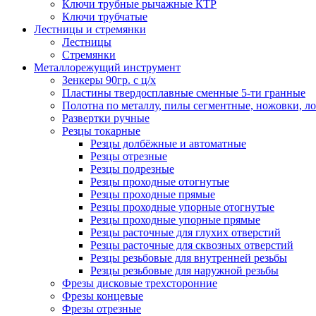
Ключи трубные рычажные КТР
Ключи трубчатые
Лестницы и стремянки
Лестницы
Стремянки
Металлорежущий инструмент
Зенкеры 90гр. с ц/х
Пластины твердосплавные сменные 5-ти гранные
Полотна по металлу, пилы сегментные, ножовки, л
Развертки ручные
Резцы токарные
Резцы долбёжные и автоматные
Резцы отрезные
Резцы подрезные
Резцы проходные отогнутые
Резцы проходные прямые
Резцы проходные упорные отогнутые
Резцы проходные упорные прямые
Резцы расточные для глухих отверстий
Резцы расточные для сквозных отверстий
Резцы резьбовые для внутренней резьбы
Резцы резьбовые для наружной резьбы
Фрезы дисковые трехсторонние
Фрезы концевые
Фрезы отрезные