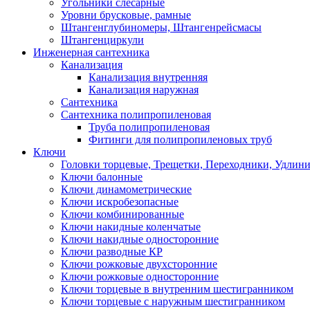
Угольники слесарные
Уровни брусковые, рамные
Штангенглубиномеры, Штангенрейсмасы
Штангенциркули
Инженерная сантехника
Канализация
Канализация внутренняя
Канализация наружная
Сантехника
Сантехника полипропиленовая
Труба полипропиленовая
Фитинги для полипропиленовых труб
Ключи
Головки торцевые, Трещетки, Переходники, Удлин
Ключи балонные
Ключи динамометрические
Ключи искробезопасные
Ключи комбинированные
Ключи накидные коленчатые
Ключи накидные односторонние
Ключи разводные КР
Ключи рожковые двухсторонние
Ключи рожковые односторонние
Ключи торцевые в внутренним шестигранником
Ключи торцевые с наружным шестигранником