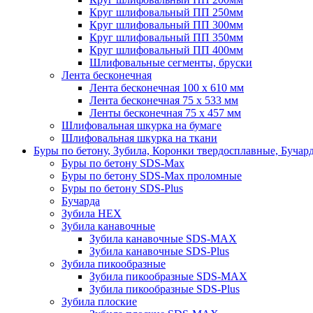
Круг шлифовальный ПП 250мм
Круг шлифовальный ПП 300мм
Круг шлифовальный ПП 350мм
Круг шлифовальный ПП 400мм
Шлифовальные сегменты, бруски
Лента бесконечная
Лента бесконечная 100 х 610 мм
Лента бесконечная 75 х 533 мм
Ленты бесконечная 75 х 457 мм
Шлифовальная шкурка на бумаге
Шлифовальная шкурка на ткани
Буры по бетону, Зубила, Коронки твердосплавные, Бучар
Буры по бетону SDS-Max
Буры по бетону SDS-Max проломные
Буры по бетону SDS-Plus
Бучарда
Зубила HEX
Зубила канавочные
Зубила канавочные SDS-MAX
Зубила канавочные SDS-Plus
Зубила пикообразные
Зубила пикообразные SDS-MAX
Зубила пикообразные SDS-Plus
Зубила плоские