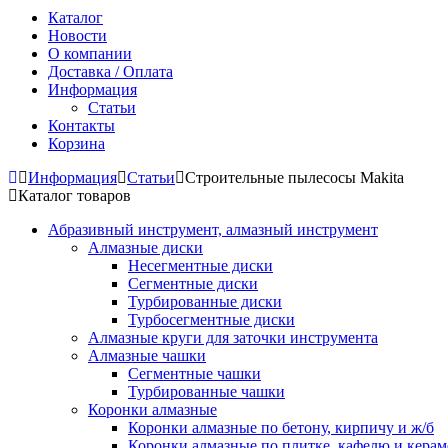
Каталог
Новости
О компании
Доставка / Оплата
Информация
Статьи
Контакты
Корзина
Информация
Статьи
Строительные пылесосы Makita
Каталог товаров
Абразивный инструмент, алмазный инструмент
Алмазные диски
Несегментные диски
Сегментные диски
Турбированные диски
Турбосегментные диски
Алмазные круги для заточки инструмента
Алмазные чашки
Сегментные чашки
Турбированные чашки
Коронки алмазные
Коронки алмазные по бетону, кирпичу и ж/б
Коронки алмазные по плитке, кафелю и кера