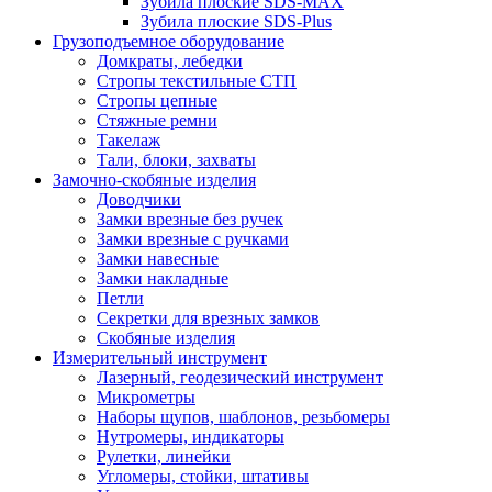
Зубила плоские SDS-MAX
Зубила плоские SDS-Plus
Грузоподъемное оборудование
Домкраты, лебедки
Стропы текстильные СТП
Стропы цепные
Стяжные ремни
Такелаж
Тали, блоки, захваты
Замочно-скобяные изделия
Доводчики
Замки врезные без ручек
Замки врезные с ручками
Замки навесные
Замки накладные
Петли
Секретки для врезных замков
Скобяные изделия
Измерительный инструмент
Лазерный, геодезический инструмент
Микрометры
Наборы щупов, шаблонов, резьбомеры
Нутромеры, индикаторы
Рулетки, линейки
Угломеры, стойки, штативы