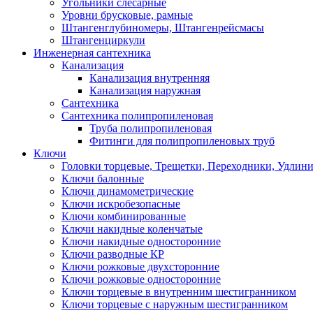
Угольники слесарные
Уровни брусковые, рамные
Штангенглубиномеры, Штангенрейсмасы
Штангенциркули
Инженерная сантехника
Канализация
Канализация внутренняя
Канализация наружная
Сантехника
Сантехника полипропиленовая
Труба полипропиленовая
Фитинги для полипропиленовых труб
Ключи
Головки торцевые, Трещетки, Переходники, Удлин
Ключи балонные
Ключи динамометрические
Ключи искробезопасные
Ключи комбинированные
Ключи накидные коленчатые
Ключи накидные односторонние
Ключи разводные КР
Ключи рожковые двухсторонние
Ключи рожковые односторонние
Ключи торцевые в внутренним шестигранником
Ключи торцевые с наружным шестигранником