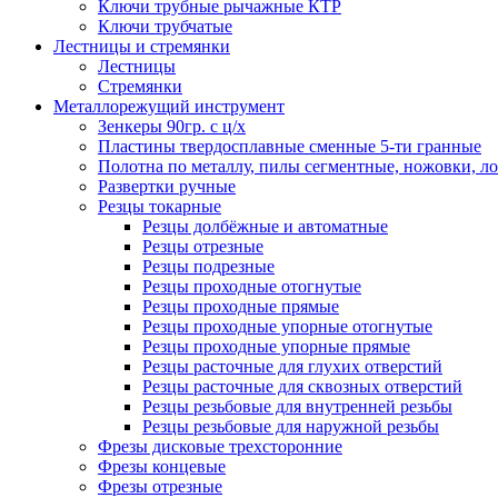
Ключи трубные рычажные КТР
Ключи трубчатые
Лестницы и стремянки
Лестницы
Стремянки
Металлорежущий инструмент
Зенкеры 90гр. с ц/х
Пластины твердосплавные сменные 5-ти гранные
Полотна по металлу, пилы сегментные, ножовки, л
Развертки ручные
Резцы токарные
Резцы долбёжные и автоматные
Резцы отрезные
Резцы подрезные
Резцы проходные отогнутые
Резцы проходные прямые
Резцы проходные упорные отогнутые
Резцы проходные упорные прямые
Резцы расточные для глухих отверстий
Резцы расточные для сквозных отверстий
Резцы резьбовые для внутренней резьбы
Резцы резьбовые для наружной резьбы
Фрезы дисковые трехсторонние
Фрезы концевые
Фрезы отрезные