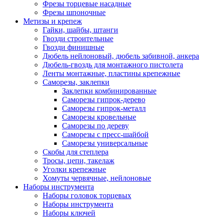
Фрезы торцевые насадные
Фрезы шпоночные
Метизы и крепеж
Гайки, шайбы, штанги
Гвозди строительные
Гвозди финишные
Дюбель нейлоновый, дюбель забивной, анкера
Дюбель-гвоздь для монтажного пистолета
Ленты монтажные, пластины крепежные
Саморезы, заклепки
Заклепки комбинированные
Саморезы гипрок-дерево
Саморезы гипрок-металл
Саморезы кровельные
Саморезы по дереву
Саморезы с пресс-шайбой
Саморезы универсальные
Скобы для степлера
Тросы, цепи, такелаж
Уголки крепежные
Хомуты червячные, нейлоновые
Наборы инструмента
Наборы головок торцевых
Наборы инструмента
Наборы ключей