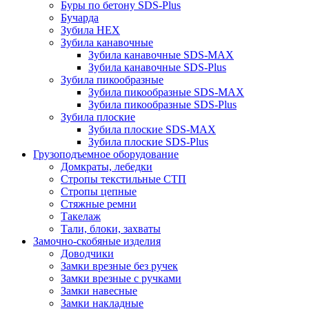
Буры по бетону SDS-Plus
Бучарда
Зубила HEX
Зубила канавочные
Зубила канавочные SDS-MAX
Зубила канавочные SDS-Plus
Зубила пикообразные
Зубила пикообразные SDS-MAX
Зубила пикообразные SDS-Plus
Зубила плоские
Зубила плоские SDS-MAX
Зубила плоские SDS-Plus
Грузоподъемное оборудование
Домкраты, лебедки
Стропы текстильные СТП
Стропы цепные
Стяжные ремни
Такелаж
Тали, блоки, захваты
Замочно-скобяные изделия
Доводчики
Замки врезные без ручек
Замки врезные с ручками
Замки навесные
Замки накладные