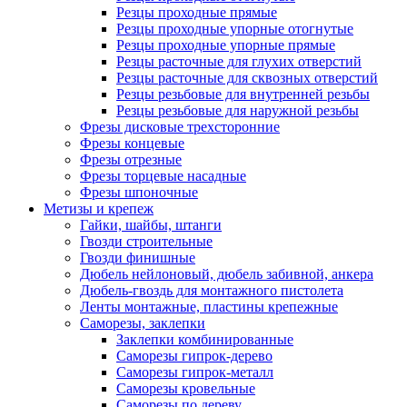
Резцы проходные прямые
Резцы проходные упорные отогнутые
Резцы проходные упорные прямые
Резцы расточные для глухих отверстий
Резцы расточные для сквозных отверстий
Резцы резьбовые для внутренней резьбы
Резцы резьбовые для наружной резьбы
Фрезы дисковые трехсторонние
Фрезы концевые
Фрезы отрезные
Фрезы торцевые насадные
Фрезы шпоночные
Метизы и крепеж
Гайки, шайбы, штанги
Гвозди строительные
Гвозди финишные
Дюбель нейлоновый, дюбель забивной, анкера
Дюбель-гвоздь для монтажного пистолета
Ленты монтажные, пластины крепежные
Саморезы, заклепки
Заклепки комбинированные
Саморезы гипрок-дерево
Саморезы гипрок-металл
Саморезы кровельные
Саморезы по дереву