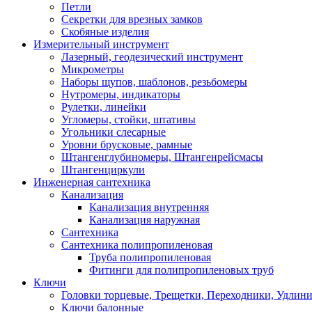
Петли
Секретки для врезных замков
Скобяные изделия
Измерительный инструмент
Лазерный, геодезический инструмент
Микрометры
Наборы щупов, шаблонов, резьбомеры
Нутромеры, индикаторы
Рулетки, линейки
Угломеры, стойки, штативы
Угольники слесарные
Уровни брусковые, рамные
Штангенглубиномеры, Штангенрейсмасы
Штангенциркули
Инженерная сантехника
Канализация
Канализация внутренняя
Канализация наружная
Сантехника
Сантехника полипропиленовая
Труба полипропиленовая
Фитинги для полипропиленовых труб
Ключи
Головки торцевые, Трещетки, Переходники, Удлин
Ключи балонные