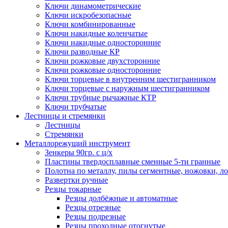
Ключи динамометрические
Ключи искробезопасные
Ключи комбинированные
Ключи накидные коленчатые
Ключи накидные односторонние
Ключи разводные КР
Ключи рожковые двухсторонние
Ключи рожковые односторонние
Ключи торцевые в внутренним шестигранником
Ключи торцевые с наружным шестигранником
Ключи трубные рычажные КТР
Ключи трубчатые
Лестницы и стремянки
Лестницы
Стремянки
Металлорежущий инструмент
Зенкеры 90гр. с ц/х
Пластины твердосплавные сменные 5-ти гранные
Полотна по металлу, пилы сегментные, ножовки, л
Развертки ручные
Резцы токарные
Резцы долбёжные и автоматные
Резцы отрезные
Резцы подрезные
Резцы проходные отогнутые