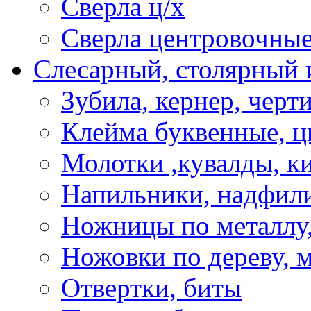
Сверла ц/х
Сверла центровочны
Слесарный, столярный 
Зубила, кернер, черт
Клейма буквенные, 
Молотки ,кувалды, к
Напильники, надфил
Ножницы по металлу,
Ножовки по дереву, м
Отвертки, биты