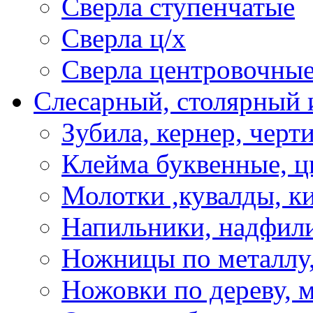
Сверла ступенчатые
Сверла ц/х
Сверла центровочны
Слесарный, столярный 
Зубила, кернер, черт
Клейма буквенные, 
Молотки ,кувалды, к
Напильники, надфил
Ножницы по металлу,
Ножовки по дереву, м