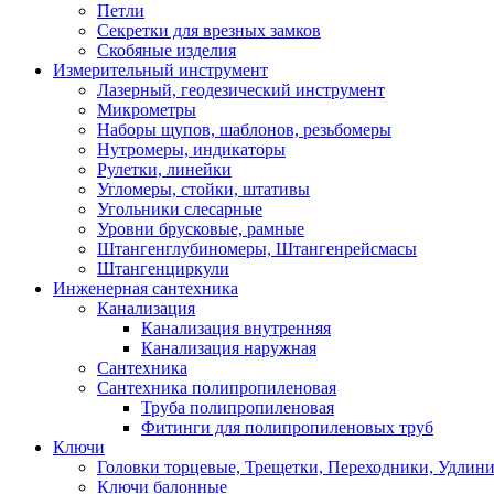
Петли
Секретки для врезных замков
Скобяные изделия
Измерительный инструмент
Лазерный, геодезический инструмент
Микрометры
Наборы щупов, шаблонов, резьбомеры
Нутромеры, индикаторы
Рулетки, линейки
Угломеры, стойки, штативы
Угольники слесарные
Уровни брусковые, рамные
Штангенглубиномеры, Штангенрейсмасы
Штангенциркули
Инженерная сантехника
Канализация
Канализация внутренняя
Канализация наружная
Сантехника
Сантехника полипропиленовая
Труба полипропиленовая
Фитинги для полипропиленовых труб
Ключи
Головки торцевые, Трещетки, Переходники, Удлин
Ключи балонные