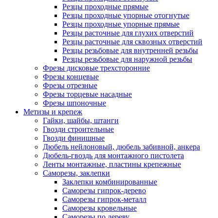
Резцы проходные прямые
Резцы проходные упорные отогнутые
Резцы проходные упорные прямые
Резцы расточные для глухих отверстий
Резцы расточные для сквозных отверстий
Резцы резьбовые для внутренней резьбы
Резцы резьбовые для наружной резьбы
Фрезы дисковые трехсторонние
Фрезы концевые
Фрезы отрезные
Фрезы торцевые насадные
Фрезы шпоночные
Метизы и крепеж
Гайки, шайбы, штанги
Гвозди строительные
Гвозди финишные
Дюбель нейлоновый, дюбель забивной, анкера
Дюбель-гвоздь для монтажного пистолета
Ленты монтажные, пластины крепежные
Саморезы, заклепки
Заклепки комбинированные
Саморезы гипрок-дерево
Саморезы гипрок-металл
Саморезы кровельные
Саморезы по дереву