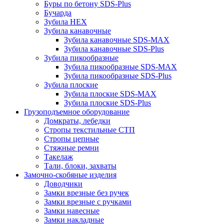
Буры по бетону SDS-Plus
Бучарда
Зубила HEX
Зубила канавочные
Зубила канавочные SDS-MAX
Зубила канавочные SDS-Plus
Зубила пикообразные
Зубила пикообразные SDS-MAX
Зубила пикообразные SDS-Plus
Зубила плоские
Зубила плоские SDS-MAX
Зубила плоские SDS-Plus
Грузоподъемное оборудование
Домкраты, лебедки
Стропы текстильные СТП
Стропы цепные
Стяжные ремни
Такелаж
Тали, блоки, захваты
Замочно-скобяные изделия
Доводчики
Замки врезные без ручек
Замки врезные с ручками
Замки навесные
Замки накладные