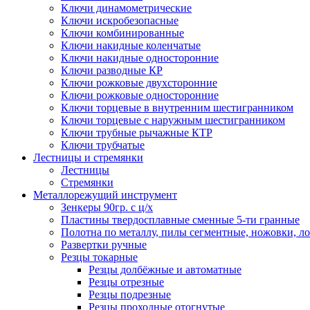
Ключи динамометрические
Ключи искробезопасные
Ключи комбинированные
Ключи накидные коленчатые
Ключи накидные односторонние
Ключи разводные КР
Ключи рожковые двухсторонние
Ключи рожковые односторонние
Ключи торцевые в внутренним шестигранником
Ключи торцевые с наружным шестигранником
Ключи трубные рычажные КТР
Ключи трубчатые
Лестницы и стремянки
Лестницы
Стремянки
Металлорежущий инструмент
Зенкеры 90гр. с ц/х
Пластины твердосплавные сменные 5-ти гранные
Полотна по металлу, пилы сегментные, ножовки, л
Развертки ручные
Резцы токарные
Резцы долбёжные и автоматные
Резцы отрезные
Резцы подрезные
Резцы проходные отогнутые