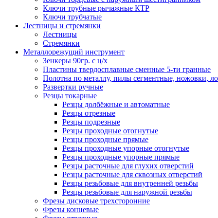
Ключи трубные рычажные КТР
Ключи трубчатые
Лестницы и стремянки
Лестницы
Стремянки
Металлорежущий инструмент
Зенкеры 90гр. с ц/х
Пластины твердосплавные сменные 5-ти гранные
Полотна по металлу, пилы сегментные, ножовки, л
Развертки ручные
Резцы токарные
Резцы долбёжные и автоматные
Резцы отрезные
Резцы подрезные
Резцы проходные отогнутые
Резцы проходные прямые
Резцы проходные упорные отогнутые
Резцы проходные упорные прямые
Резцы расточные для глухих отверстий
Резцы расточные для сквозных отверстий
Резцы резьбовые для внутренней резьбы
Резцы резьбовые для наружной резьбы
Фрезы дисковые трехсторонние
Фрезы концевые