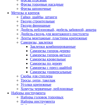
Фрезы отрезные
Фрезы торцевые насадные
Фрезы шпоночные
Метизы и крепеж
Гайки, шайбы, штанги
Гвозди строительные
Гвозди финишные
Дюбель нейлоновый, дюбель забивной, анкера
Дюбель-гвоздь для монтажного пистолета
Ленты монтажные, пластины крепежные
Саморезы, заклепки
Заклепки комбинированные
Саморезы гипрок-дерево
Саморезы гипрок-металл
Саморезы кровельные
Саморезы по дереву
Саморезы с пресс-шайбой
Саморезы универсальные
Скобы для степлера
Тросы, цепи, такелаж
Уголки крепежные
Хомуты червячные, нейлоновые
Наборы инструмента
Наборы головок торцевых
Наборы инструмента