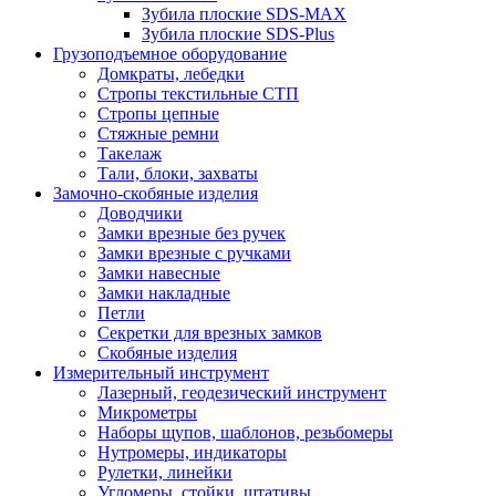
Зубила плоские SDS-MAX
Зубила плоские SDS-Plus
Грузоподъемное оборудование
Домкраты, лебедки
Стропы текстильные СТП
Стропы цепные
Стяжные ремни
Такелаж
Тали, блоки, захваты
Замочно-скобяные изделия
Доводчики
Замки врезные без ручек
Замки врезные с ручками
Замки навесные
Замки накладные
Петли
Секретки для врезных замков
Скобяные изделия
Измерительный инструмент
Лазерный, геодезический инструмент
Микрометры
Наборы щупов, шаблонов, резьбомеры
Нутромеры, индикаторы
Рулетки, линейки
Угломеры, стойки, штативы