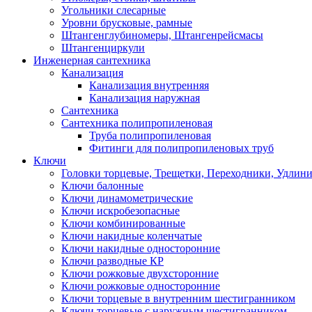
Угольники слесарные
Уровни брусковые, рамные
Штангенглубиномеры, Штангенрейсмасы
Штангенциркули
Инженерная сантехника
Канализация
Канализация внутренняя
Канализация наружная
Сантехника
Сантехника полипропиленовая
Труба полипропиленовая
Фитинги для полипропиленовых труб
Ключи
Головки торцевые, Трещетки, Переходники, Удлин
Ключи балонные
Ключи динамометрические
Ключи искробезопасные
Ключи комбинированные
Ключи накидные коленчатые
Ключи накидные односторонние
Ключи разводные КР
Ключи рожковые двухсторонние
Ключи рожковые односторонние
Ключи торцевые в внутренним шестигранником
Ключи торцевые с наружным шестигранником