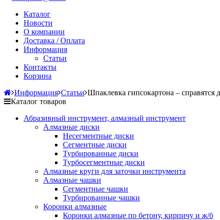
Каталог
Новости
О компании
Доставка / Оплата
Информация
Статьи
Контакты
Корзина
Информация
Статьи
Шпаклевка гипсокартона – справятся 
Каталог товаров
Абразивный инструмент, алмазный инструмент
Алмазные диски
Несегментные диски
Сегментные диски
Турбированные диски
Турбосегментные диски
Алмазные круги для заточки инструмента
Алмазные чашки
Сегментные чашки
Турбированные чашки
Коронки алмазные
Коронки алмазные по бетону, кирпичу и ж/б