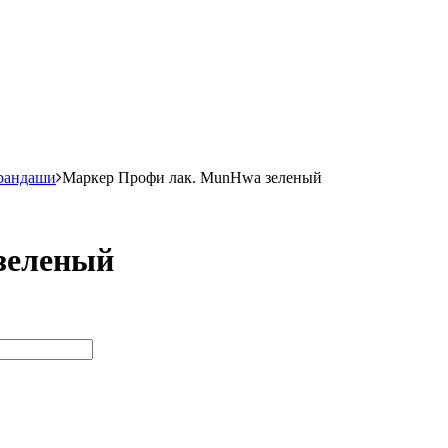
рандаши
Маркер Профи лак. MunHwa зеленый
зеленый