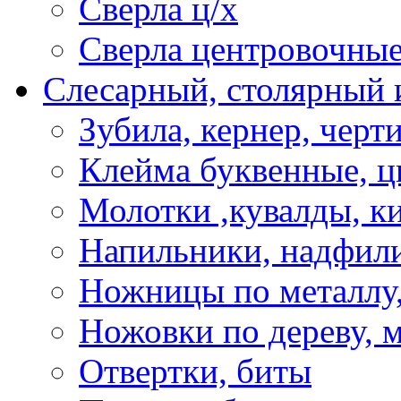
Сверла ц/х
Сверла центровочны
Слесарный, столярный 
Зубила, кернер, черт
Клейма буквенные, 
Молотки ,кувалды, к
Напильники, надфил
Ножницы по металлу,
Ножовки по дереву, м
Отвертки, биты