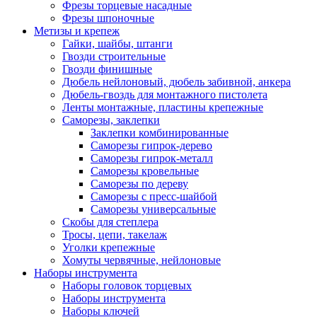
Фрезы торцевые насадные
Фрезы шпоночные
Метизы и крепеж
Гайки, шайбы, штанги
Гвозди строительные
Гвозди финишные
Дюбель нейлоновый, дюбель забивной, анкера
Дюбель-гвоздь для монтажного пистолета
Ленты монтажные, пластины крепежные
Саморезы, заклепки
Заклепки комбинированные
Саморезы гипрок-дерево
Саморезы гипрок-металл
Саморезы кровельные
Саморезы по дереву
Саморезы с пресс-шайбой
Саморезы универсальные
Скобы для степлера
Тросы, цепи, такелаж
Уголки крепежные
Хомуты червячные, нейлоновые
Наборы инструмента
Наборы головок торцевых
Наборы инструмента
Наборы ключей