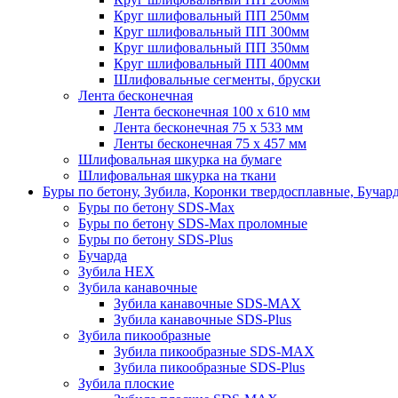
Круг шлифовальный ПП 250мм
Круг шлифовальный ПП 300мм
Круг шлифовальный ПП 350мм
Круг шлифовальный ПП 400мм
Шлифовальные сегменты, бруски
Лента бесконечная
Лента бесконечная 100 х 610 мм
Лента бесконечная 75 х 533 мм
Ленты бесконечная 75 х 457 мм
Шлифовальная шкурка на бумаге
Шлифовальная шкурка на ткани
Буры по бетону, Зубила, Коронки твердосплавные, Бучар
Буры по бетону SDS-Max
Буры по бетону SDS-Max проломные
Буры по бетону SDS-Plus
Бучарда
Зубила HEX
Зубила канавочные
Зубила канавочные SDS-MAX
Зубила канавочные SDS-Plus
Зубила пикообразные
Зубила пикообразные SDS-MAX
Зубила пикообразные SDS-Plus
Зубила плоские