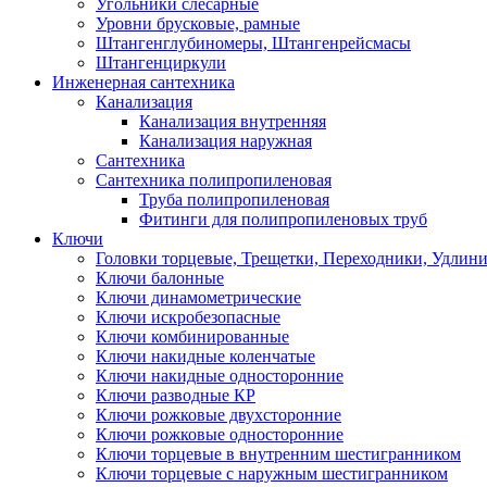
Угольники слесарные
Уровни брусковые, рамные
Штангенглубиномеры, Штангенрейсмасы
Штангенциркули
Инженерная сантехника
Канализация
Канализация внутренняя
Канализация наружная
Сантехника
Сантехника полипропиленовая
Труба полипропиленовая
Фитинги для полипропиленовых труб
Ключи
Головки торцевые, Трещетки, Переходники, Удлин
Ключи балонные
Ключи динамометрические
Ключи искробезопасные
Ключи комбинированные
Ключи накидные коленчатые
Ключи накидные односторонние
Ключи разводные КР
Ключи рожковые двухсторонние
Ключи рожковые односторонние
Ключи торцевые в внутренним шестигранником
Ключи торцевые с наружным шестигранником