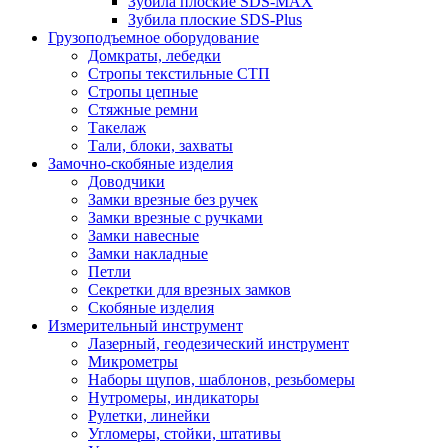
Зубила плоские SDS-MAX
Зубила плоские SDS-Plus
Грузоподъемное оборудование
Домкраты, лебедки
Стропы текстильные СТП
Стропы цепные
Стяжные ремни
Такелаж
Тали, блоки, захваты
Замочно-скобяные изделия
Доводчики
Замки врезные без ручек
Замки врезные с ручками
Замки навесные
Замки накладные
Петли
Секретки для врезных замков
Скобяные изделия
Измерительный инструмент
Лазерный, геодезический инструмент
Микрометры
Наборы щупов, шаблонов, резьбомеры
Нутромеры, индикаторы
Рулетки, линейки
Угломеры, стойки, штативы