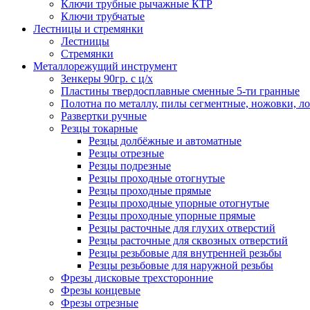
Ключи трубные рычажные КТР
Ключи трубчатые
Лестницы и стремянки
Лестницы
Стремянки
Металлорежущий инструмент
Зенкеры 90гр. с ц/х
Пластины твердосплавные сменные 5-ти гранные
Полотна по металлу, пилы сегментные, ножовки, л
Развертки ручные
Резцы токарные
Резцы долбёжные и автоматные
Резцы отрезные
Резцы подрезные
Резцы проходные отогнутые
Резцы проходные прямые
Резцы проходные упорные отогнутые
Резцы проходные упорные прямые
Резцы расточные для глухих отверстий
Резцы расточные для сквозных отверстий
Резцы резьбовые для внутренней резьбы
Резцы резьбовые для наружной резьбы
Фрезы дисковые трехсторонние
Фрезы концевые
Фрезы отрезные