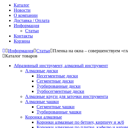
Каталог
Новости
О компании
Доставка / Оплата
Информация
Статьи
Контакты
Корзина
Информация
Статьи
Пленка на окна – совершенствуем «гл
Каталог товаров
Абразивный инструмент, алмазный инструмент
Алмазные диски
Несегментные диски
Сегментные диски
Турбированные диски
Турбосегментные диски
Алмазные круги для заточки инструмента
Алмазные чашки
Сегментные чашки
Турбированные чашки
Коронки алмазные
Коронки алмазные по бетону, кирпичу и ж/б
Коронки алмазные по плитке, кафелю и кера